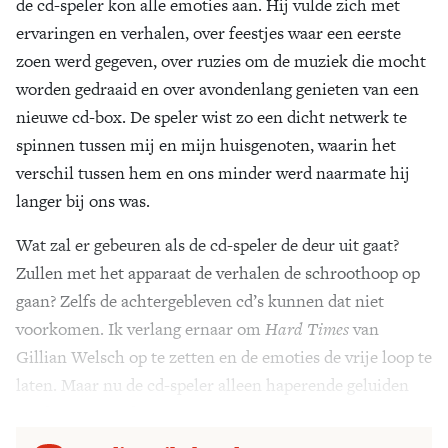
de cd-speler kon alle emoties aan. Hij vulde zich met
ervaringen en verhalen, over feestjes waar een eerste
zoen werd gegeven, over ruzies om de muziek die mocht
worden gedraaid en over avondenlang genieten van een
nieuwe cd-box. De speler wist zo een dicht netwerk te
spinnen tussen mij en mijn huisgenoten, waarin het
verschil tussen hem en ons minder werd naarmate hij
langer bij ons was.
Wat zal er gebeuren als de cd-speler de deur uit gaat?
Zullen met het apparaat de verhalen de schroothoop op
gaan? Zelfs de achtergebleven cd’s kunnen dat niet
voorkomen. Ik verlang ernaar om
Hard Times
van
Gillian Welsch op te zetten en de emoties de vrije loop te
laten. Maar nu de cd-speler alleen haperende geluiden
produceert, zit dat er niet in.