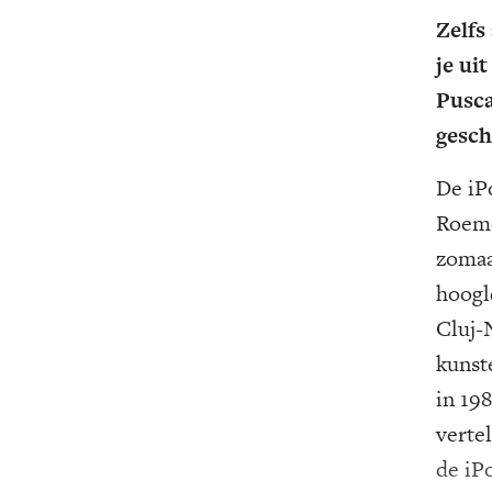
Zelfs
je ui
Pusca
gesch
De iPo
Roeme
zomaa
hoogl
Cluj-
kunst
in 19
vertel
de iP