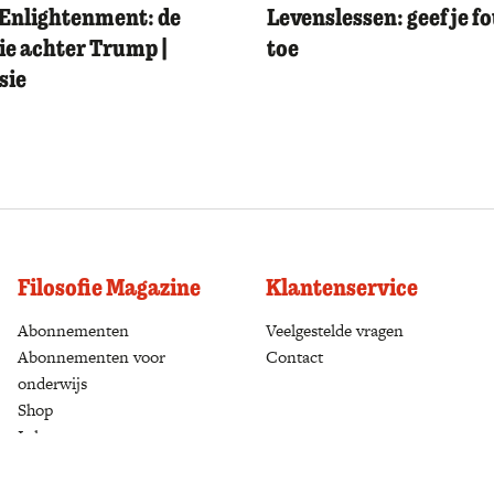
Enlightenment: de
Levenslessen: geef je f
ie achter Trump |
toe
sie
Filosofie Magazine
Klantenservice
Abonnementen
(opens in a new tab)
Veelgestelde vragen
Abonnementen voor
Contact
onderwijs
Shop
(opens in a new tab)
Inloggen