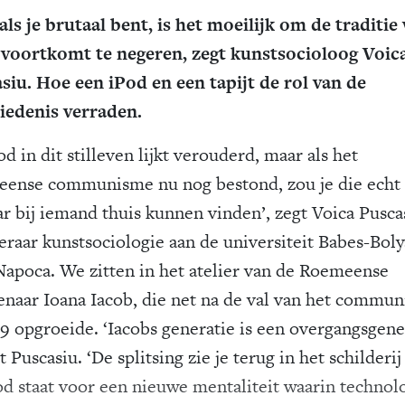
 als je brutaal bent, is het moeilijk om de traditie
t voortkomt te negeren, zegt kunstsocioloog Voic
siu. Hoe een iPod en een tapijt de rol van de
iedenis verraden.
d in dit stilleven lijkt verouderd, maar als het
ense communisme nu nog bestond, zou je die echt 
r bij iemand thuis kunnen vinden’, zegt Voica Pusca
eraar kunstsociologie aan de universiteit Babes-Boly
Napoca. We zitten in het atelier van de Roemeense
enaar Ioana Iacob, die net na de val van het commu
89 opgroeide. ‘Iacobs generatie is een overgangsgener
t Puscasiu. ‘De splitsing zie je terug in het schilderi
od staat voor een nieuwe mentaliteit waarin technol