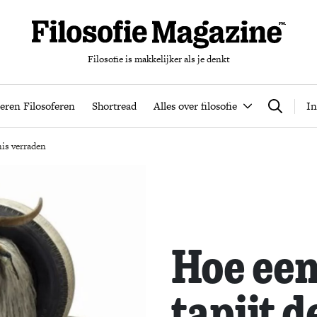
Filosofie is makkelijker als je denkt
nten
Podcast
Leren Filosoferen
Shortread
Alles over filos
eren Filosoferen
Shortread
Alles over filosofie
In
Zoeken
nis verraden
Hoe een
tapijt d