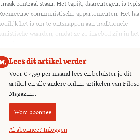
maak centraal staan. Het tapijt, daarentegen, is typi
Roemeense communistische appartementen. Het laat
oeilijk het is om te ontsnappen aan traditionele
nistische waarden, omdat ze zo ingebed zijn in het
agse leven.’
Lees dit artikel verder
Voor € 4,99 per maand lees én beluister je dit
artikel en alle andere online artikelen van Filoso
Magazine.
Word abonnee
Al abonnee? Inloggen