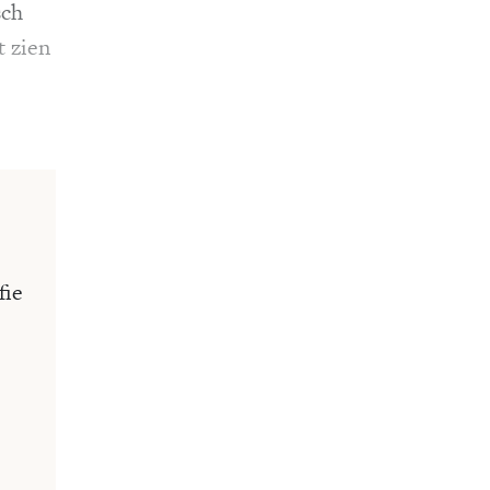
sch
 zien
fie