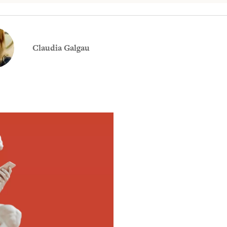
Claudia Galgau
Meld je aan voor
Ontvang elke woensdag e
filosofie nieuws, de bes
aanbieding.
E-mailadres