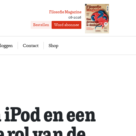
Filosofie Magazine
08-2026
Bestellen
Word abonnee
ofie
Word abonnee
loggen
Contact
Shop
 iPod en een
e rol van de