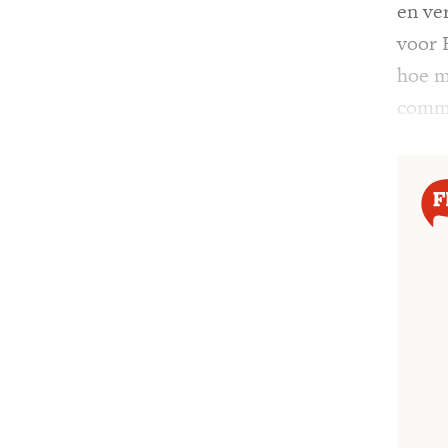
en ver
voor 
hoe m
commu
alleda