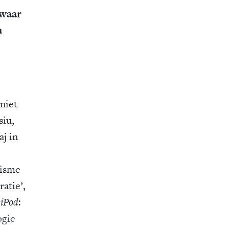
 waar
a
niet
siu,
aj in
nisme
atie’,
j
iPod
:
ogie