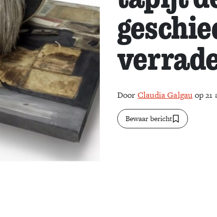
geschie
verrad
Door
Claudia Galgau
op 21 
Bewaar bericht