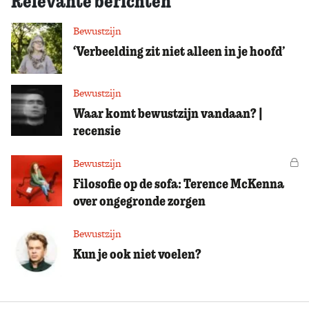
Relevante berichten
Bewustzijn
‘Verbeelding zit niet alleen in je hoofd’
Bewustzijn
Waar komt bewustzijn vandaan? |
recensie
Bewustzijn
Vo
Filosofie op de sofa: Terence McKenna
over ongegronde zorgen
Bewustzijn
Kun je ook niet voelen?