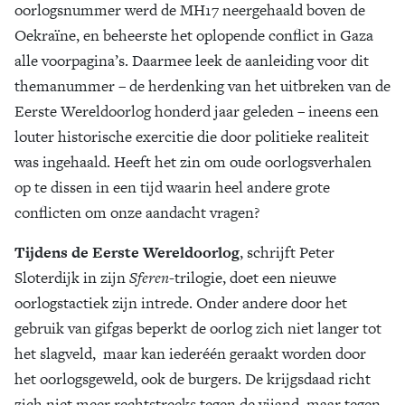
oorlogsnummer werd de MH17 neergehaald boven de
Zoek
Oekraïne, en beheerste het oplopende conflict in Gaza
alle voorpagina’s. Daarmee leek de aanleiding voor dit
themanummer – de herdenking van het uitbreken van de
Eerste Wereldoorlog honderd jaar geleden – ineens een
louter historische exercitie die door politieke realiteit
was ingehaald. Heeft het zin om oude oorlogsverhalen
op te dissen in een tijd waarin heel andere grote
conflicten om onze aandacht vragen?
Tijdens de Eerste Wereldoorlog
, schrijft Peter
Sloterdijk in zijn
Sferen
-trilogie, doet een nieuwe
oorlogstactiek zijn intrede. Onder andere door het
gebruik van gifgas beperkt de oorlog zich niet langer tot
het slagveld, maar kan iederéén geraakt worden door
het oorlogsgeweld, ook de burgers. De krijgsdaad richt
zich niet meer rechtstreeks tegen de vijand, maar tegen