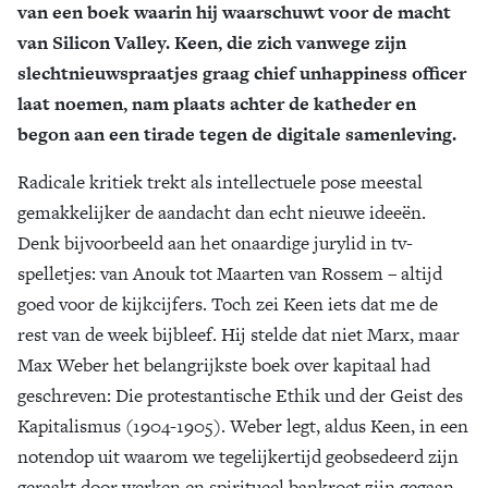
van een boek waarin hij waarschuwt voor de macht
Zoek
van Silicon Valley. Keen, die zich vanwege zijn
slechtnieuwspraatjes graag chief unhappiness officer
laat noemen, nam plaats achter de katheder en
begon aan een tirade tegen de digitale samenleving.
Radicale kritiek trekt als intellectuele pose meestal
gemakkelijker de aandacht dan echt nieuwe ideeën.
Denk bijvoorbeeld aan het onaardige jurylid in tv-
spelletjes: van Anouk tot Maarten van Rossem – altijd
goed voor de kijkcijfers. Toch zei Keen iets dat me de
rest van de week bijbleef. Hij stelde dat niet Marx, maar
Max Weber het belangrijkste boek over kapitaal had
geschreven: Die protestantische Ethik und der Geist des
Kapitalismus (1904-1905). Weber legt, aldus Keen, in een
notendop uit waarom we tegelijkertijd geobsedeerd zijn
geraakt door werken en spiritueel bankroet zijn gegaan.