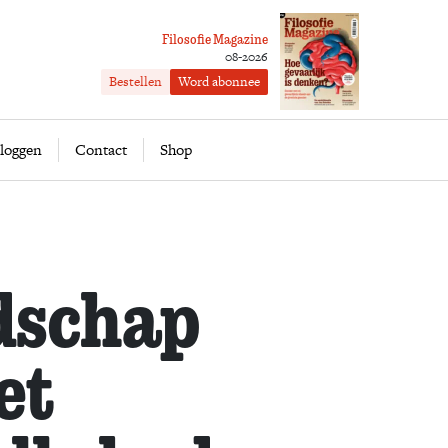
Filosofie Magazine
08-2026
Bestellen
Word abonnee
ofie
Word abonnee
loggen
Contact
Shop
dschap
et