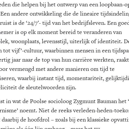
eden die helpen bij het ontwerp van een loopbaan-o
 Een andere ontwikkeling die de lineaire tijdsindeli
uist is de ‘24/7′- tijd van het bedrijfsleven. Een goe
emer is op elk moment bereid te veranderen van
ek, woonplaats, levensstijl, uiterlijk of identiteit. D
n tot vijf’-cultuur, waarbinnen mensen in een tijdsp
rtig jaar naar de top van hun carrière werkten, raakt
oor vermengd met andere manieren om tijd te
seren, waarbij instant tijd, momentariteit, gelijktijd
liciteit de sleutelwoorden zijn.
ast in wat de Poolse socioloog Zygmunt Bauman het ‘
nisme’ noemt. Niet de reeks verleden-heden-toek
 daarbij de hoofdrol – zoals bij een klassieke opvatt
arrière als één lijn omhoog – maar het
nu
.