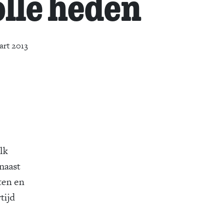
lle heden
art 2013
lk
naast
ten en
tijd