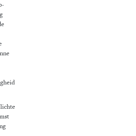
p-
ng
de
e
anne
igheid
lichte
omst
ing