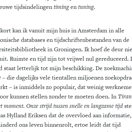
ieuwe tijdsindelingen
timing
en
tuning
.
 kort kan ik vanuit mijn huis in Amsterdam in alle
ronische databases en tijdschriftenbestanden van de
rsiteitsbibliotheek in Groningen. Ik hoef de deur ni
it. Ruimte en tijd zijn tot vrijwel nul gereduceerd.
d staat letterlijk tot mijn beschikking. De zoekmach
e
– die dagelijks vele tientallen miljoenen zoekopdr
rkt – is inmiddels zo populair, dat weinig werkneme
voor kunnen stellen zonder te moeten doen. In
Tiran
t moment. Onze strijd tussen snelle en langzame tijd
ste
s Hylland Eriksen dat de overvloed aan informatie,
inderd ons leven binnenrolt, ertoe leidt dat tijd