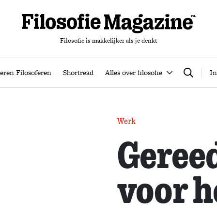
Filosofie is makkelijker als je denkt
nten
Podcast
Leren Filosoferen
Shortread
Alles over filos
eren Filosoferen
Shortread
Alles over filosofie
In
Zoeken
Werk
Geree
voor h