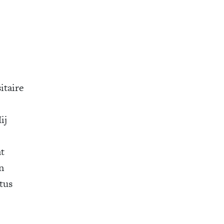
itaire
ij
at
n
tus