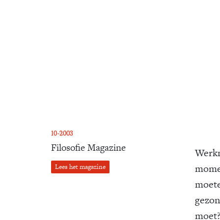
10-2003
Filosofie Magazine
Werkn
momen
Lees het magazine
moete
gezond
moet?