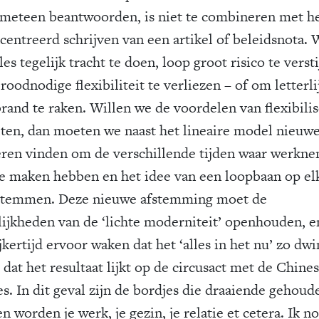
 meteen beantwoorden, is niet te combineren met h
centreerd schrijven van een artikel of beleidsnota. 
les tegelijk tracht te doen, loop groot risico te verst
roodnodige flexibiliteit te verliezen – of om letterli
rand te raken. Willen we de voordelen van flexibili
iten, dan moeten we naast het lineaire model nieuw
ren vinden om de verschillende tijden waar werkn
e maken hebben en het idee van een loopbaan op el
 stemmen. Deze nieuwe afstemming moet de
ijkheden van de ‘lichte moderniteit’ openhouden, e
jkertijd ervoor waken dat het ‘alles in het nu’ zo dw
dat het resultaat lijkt op de circusact met de Chine
es. In dit geval zijn de bordjes die draaiende gehoud
 worden je werk, je gezin, je relatie et cetera. Ik 