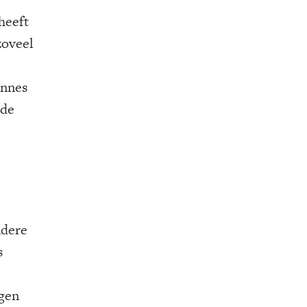
heeft
zoveel
annes
 de
ndere
s
ogen