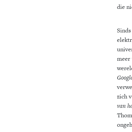
die n
Sinds
elekt
unive
meer u
werel
Googl
verwe
zich 
van he
Thoma
ongeh