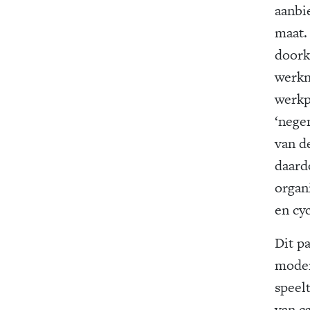
aanbi
maat.
doorkr
werkn
werkpl
‘nege
van de
daard
organi
en cyc
Dit p
moder
speelt
van c