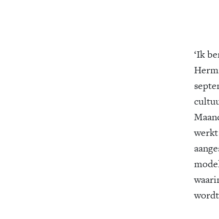
‘Ik be
Herma
septe
cultu
Maan
werkt 
aanges
model
waari
wordt