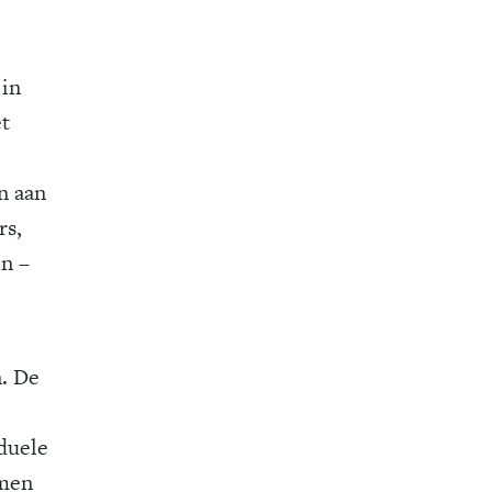
 in
et
n aan
rs,
jn –
n. De
iduele
omen