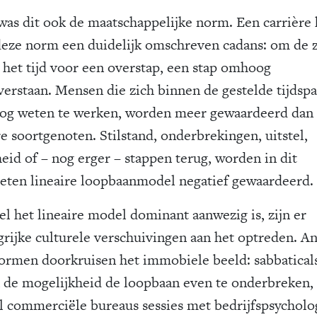
was dit ook de maatschappelijke norm. Een carrière 
deze norm een duidelijk omschreven cadans: om de 
is het tijd voor een overstap, een stap omhoog
verstaan. Mensen die zich binnen de gestelde tijdsp
g weten te werken, worden meer gewaardeerd dan
re soortgenoten. Stilstand, onderbrekingen, uitstel,
heid of – nog erger – stappen terug, worden in dit
eten lineaire loopbaanmodel negatief gewaardeerd.
l het lineaire model dominant aanwezig is, zijn er
grijke culturele verschuivingen aan het optreden. A
normen doorkruisen het immobiele beeld: sabbatical
 de mogelijkheid de loopbaan even te onderbreken,
jl commerciële bureaus sessies met bedrijfspsychol