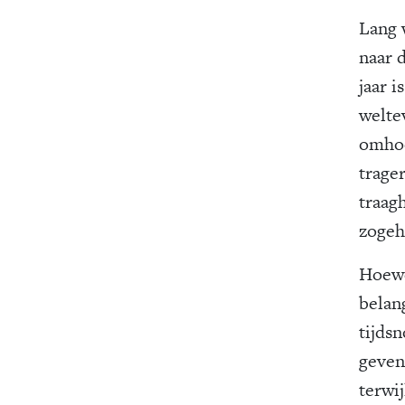
Lang 
naar 
jaar 
welte
omhoo
trage
traag
zogeh
Hoewe
belan
tijds
geven
terwi