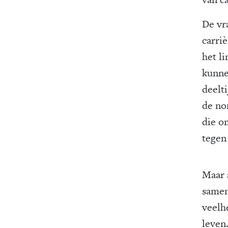
De vr
carriè
het l
kunne
deelt
de no
die o
tegen 
Maar 
samen
veelhe
leven