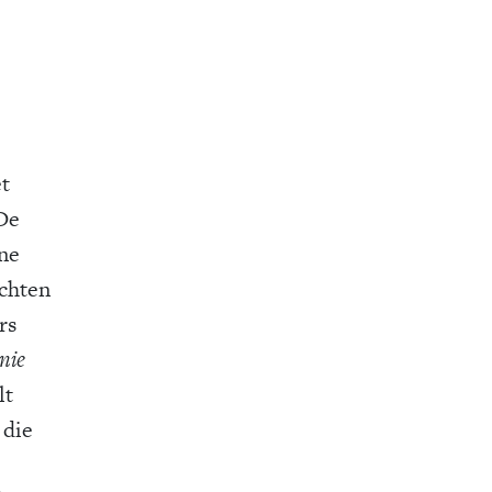
et
 De
ine
achten
rs
nie
lt
 die