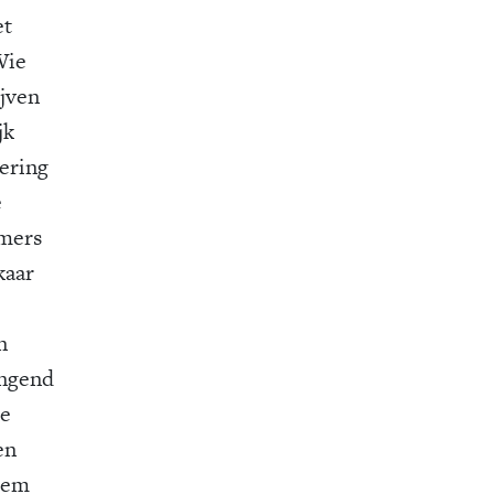
et
Wie
ijven
jk
sering
e
emers
kaar
n
ingend
se
en
noem