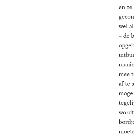
en ze
gecon
wel al
– de b
opgeb
uitbu
manie
mee t
af te
mogel
tegeli
wordt 
bordj
moeten