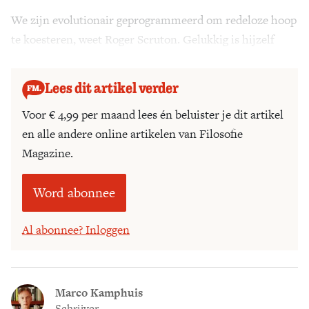
We zijn evolutionair geprogrammeerd om redeloze hoop
Zoek
te koesteren, weet Roger Scruton. Gelukkig is hijzelf
gevrijwaard van deze collectieve domheid.
Lees dit artikel verder
Voor € 4,99 per maand lees én beluister je dit artikel
en alle andere online artikelen van Filosofie
Magazine.
Word abonnee
Al abonnee? Inloggen
Marco Kamphuis
Schrijver