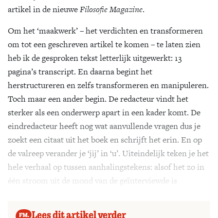
artikel in de nieuwe
Filosofie Magazine
.
Om het ‘maakwerk’ – het verdichten en transformeren
om tot een geschreven artikel te komen – te laten zien
heb ik de gesproken tekst letterlijk uitgewerkt: 13
pagina’s transcript. En daarna begint het
herstructureren en zelfs transformeren en manipuleren.
Toch maar een ander begin. De redacteur vindt het
sterker als een onderwerp apart in een kader komt. De
eindredacteur heeft nog wat aanvullende vragen dus je
zoekt een citaat uit het boek en schrijft het erin. En op
de valreep verander je ‘jij’ in ‘u’. Uiteindelijk teken je het
hele verhaal op tussen aanhalingstekens: alsof het zo in
één stroom uit de mond van de geïnterviewde is
gekomen.
Lees dit artikel verder