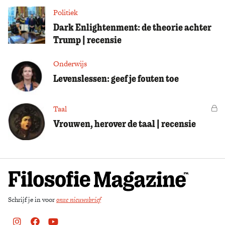
Politiek
Dark Enlightenment: de theorie achter
Trump | recensie
Onderwijs
Levenslessen: geef je fouten toe
Taal
Vo
Vrouwen, herover de taal | recensie
Schrijf je in voor
onze nieuwsbrief
Instagram
Facebook
Youtube