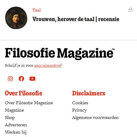
Taal
Vo
Vrouwen, herover de taal | recensie
Schrijf je in voor
onze nieuwsbrief
Instagram
Facebook
Youtube
Over Filosofie
Disclaimers
Over Filosofie Magazine
Cookies
Magazine
Privacy
Shop
(opens in a new tab)
Algemene voorwaarden
Adverteren
Werken bij