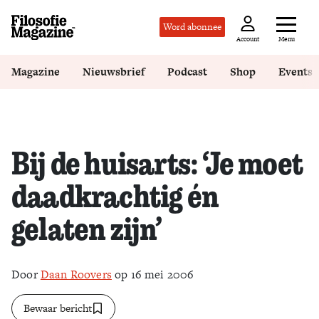
Word abonnee
Menu
Account
Magazine
Nieuwsbrief
Podcast
Shop
Events
Bij de huisarts: ‘Je moet
daadkrachtig én
gelaten zijn’
Door
Daan Roovers
op 16 mei 2006
Bewaar bericht