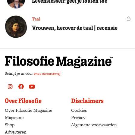
Levenslessen: geef je fouten toe
Taal
Vo
Vrouwen, herover de taal | recensie
Schrijf je in voor
onze nieuwsbrief
Instagram
Facebook
Youtube
Over Filosofie
Disclaimers
Over Filosofie Magazine
Cookies
Magazine
Privacy
Shop
(opens in a new tab)
Algemene voorwaarden
Adverteren