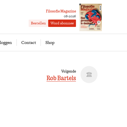
Filosofie Magazine
08-2026
Bestellen
Word abonnee
ofie
Word abonnee
loggen
Contact
Shop
Volgende
Rob Bartels