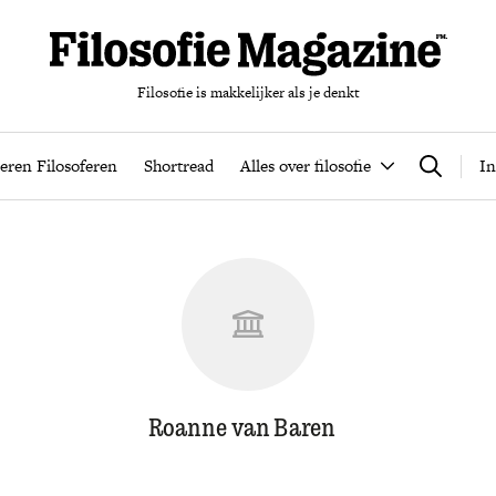
Filosofie is makkelijker als je denkt
nten
Podcast
Leren Filosoferen
Shortread
Alles over filos
eren Filosoferen
Shortread
Alles over filosofie
In
Zoeken
Roanne van Baren