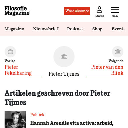
Word abonnee
Menu
Account
Magazine
Nieuwsbrief
Podcast
Shop
Events
Vorige
Volgende
Pieter
Pieter van den
Pekelharing
Blink
Pieter Tijmes
Artikelen geschreven door Pieter
Tijmes
Politiek
Hannah Arendts vita activa: arbeid,