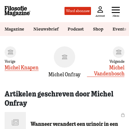
Word abonnee
Menu
Account
Magazine
Nieuwsbrief
Podcast
Shop
Events
Vorige
Volgende
Michel Knapen
Michel
Vandenbosch
Michel Onfray
Artikelen geschreven door Michel
Onfray
Vo
Wanneer verandert een urinoir in een