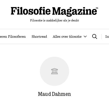
Filosofie is makkelijker als je denkt
nten
Podcast
Leren Filosoferen
Shortread
Alles over filos
eren Filosoferen
Shortread
Alles over filosofie
In
Zoeken
Maud Dahmen