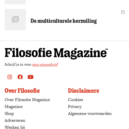
Zoek
Vo
De multiculturele herzuiling
Schrijf je in voor
onze nieuwsbrief
Instagram
Facebook
Youtube
Over Filosofie
Disclaimers
Over Filosofie Magazine
Cookies
Magazine
Privacy
Shop
(opens in a new tab)
Algemene voorwaarden
Adverteren
Werken bij