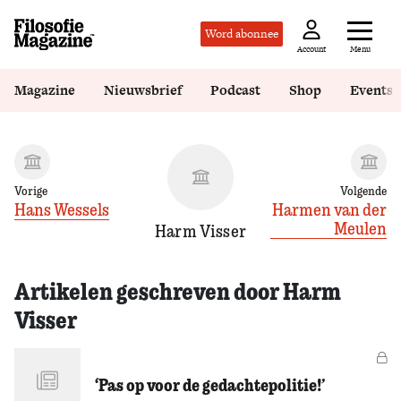
Word abonnee
Menu
Account
Magazine
Nieuwsbrief
Podcast
Shop
Events
Vorige
Volgende
Hans Wessels
Harmen van der
Meulen
Harm Visser
Artikelen geschreven door Harm
Visser
Vo
‘Pas op voor de gedachtepolitie!’