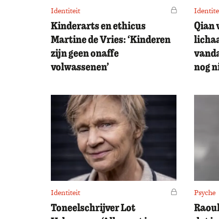
Identiteit
Voor leden
Identite
Kinderarts en ethicus
Qian 
Martine de Vries: ‘Kinderen
licha
zijn geen onaffe
vanda
volwassenen’
nog n
Identiteit
Voor leden
Psyche
Toneelschrijver Lot
Raoul 