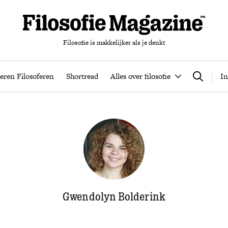
Filosofie is makkelijker als je denkt
nten
Podcast
Leren Filosoferen
Shortread
Alles over filos
eren Filosoferen
Shortread
Alles over filosofie
In
Zoeken
Gwendolyn Bolderink