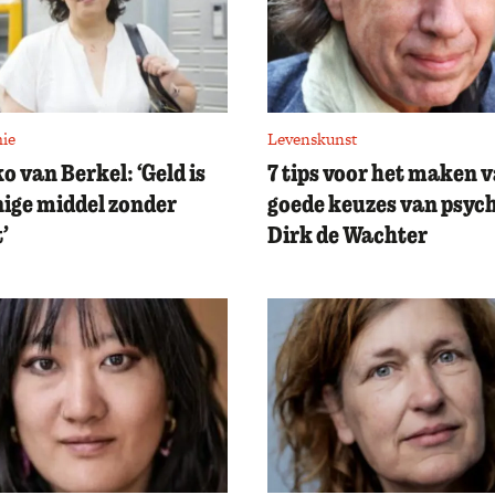
ie
Levenskunst
o van Berkel: ‘Geld is
7 tips voor het maken 
nige middel zonder
goede keuzes van psyc
’
Dirk de Wachter