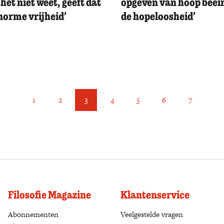
 het niet weet, geeft dat
opgeven van hoop beëin
norme vrijheid’
de hopeloosheid’
1
2
3
4
5
6
7
Filosofie Magazine
Klantenservice
Abonnementen
(opens in a new tab)
Veelgestelde vragen