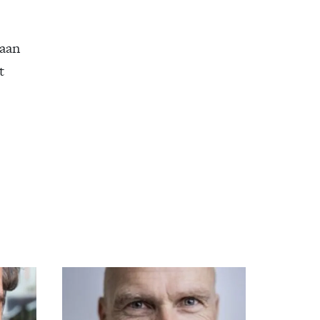
 aan
t