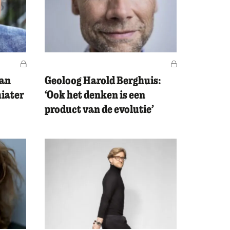
Voor leden
Voor leden
van
Geoloog Harold Berghuis:
hiater
‘Ook het denken is een
product van de evolutie’