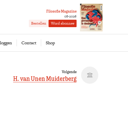
Filosofie Magazine
08-2026
Bestellen
Word abonnee
ofie
Word abonnee
loggen
Contact
Shop
Volgende
H. van Unen Muiderberg