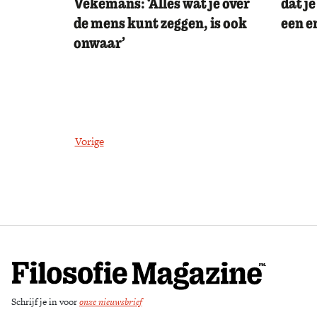
Vekemans: ‘Alles wat je over
dat je
de mens kunt zeggen, is ook
een e
onwaar’
Vorige
Schrijf je in voor
onze nieuwsbrief