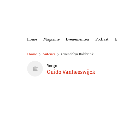
Home
Magazine
Eveneme
Home
Magazine
Evenementen
Podcast
L
Home
Auteurs
Gwendolyn Bolderink
Vorige
Guido Vanheeswijck