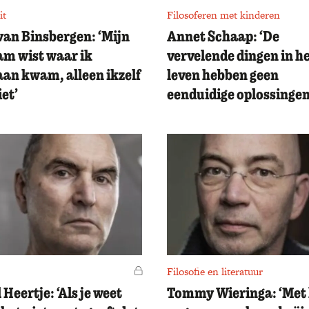
it
Filosoferen met kinderen
van Binsbergen: ‘Mijn
Annet Schaap: ‘De
am wist waar ik
vervelende dingen in h
an kwam, alleen ikzelf
leven hebben geen
iet’
eenduidige oplossingen
Voor leden
Filosofie en literatuur
Heertje: ‘Als je weet
Tommy Wieringa: ‘Met 