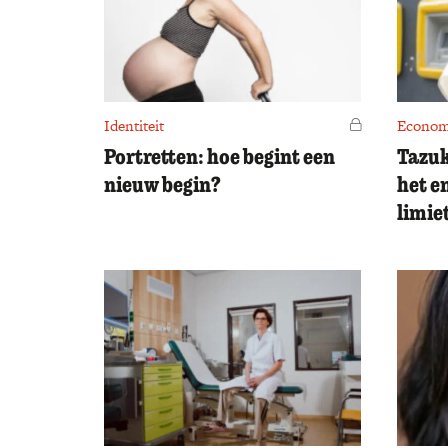
Identiteit
Voor leden
Econom
Portretten: hoe begint een
Tazuk
nieuw begin?
het e
limiet