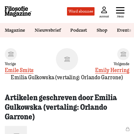
Word abonnee
Menu
Account
Magazine
Nieuwsbrief
Podcast
Shop
Events
Vorige
Volgende
Emile Smits
Emily Herring
Emilia Gulkowska (vertaling: Orlando Garrone)
Artikelen geschreven door Emilia
Gulkowska (vertaling: Orlando
Garrone)
Vo