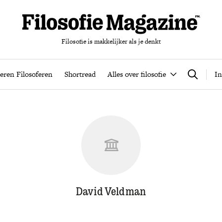
Filosofie is makkelijker als je denkt
nten
Podcast
Leren Filosoferen
Shortread
Alles over filos
eren Filosoferen
Shortread
Alles over filosofie
In
Zoeken
David Veldman