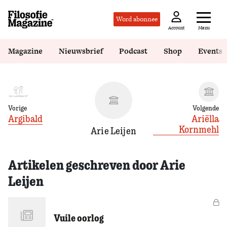
Word abonnee
Menu
Account
Magazine
Nieuwsbrief
Podcast
Shop
Events
Vorige
Volgende
Argibald
Ariëlla
Kornmehl
Arie Leijen
Artikelen geschreven door Arie
Leijen
Vo
Vuile oorlog