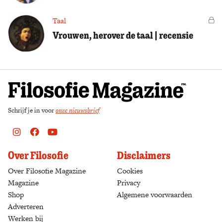
Taal
Vo
Vrouwen, herover de taal | recensie
Schrijf je in voor
onze nieuwsbrief
Instagram
Facebook
Youtube
Over Filosofie
Disclaimers
Over Filosofie Magazine
Cookies
Magazine
Privacy
Shop
(opens in a new tab)
Algemene voorwaarden
Adverteren
Werken bij