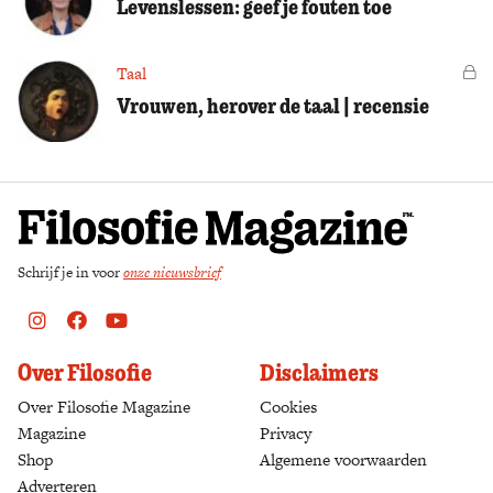
Levenslessen: geef je fouten toe
Taal
Vo
Vrouwen, herover de taal | recensie
Schrijf je in voor
onze nieuwsbrief
Instagram
Facebook
Youtube
Over Filosofie
Disclaimers
Over Filosofie Magazine
Cookies
Magazine
Privacy
Shop
(opens in a new tab)
Algemene voorwaarden
Adverteren