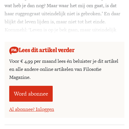
wat heb je dan nog? Maar waar het mij om gaat, is dat
haar ruggengraat uiteindelijk niet is gebroken.’ En daar
blijkt dat leven lijden is, maar niet tot het einde.
Kornmehl: ‘Leven is op je bek gaan, maar uiteindelijk
moet je weer opkrabbelen. Ik geloof in vooruitgang.’
Lees dit artikel verder
Voor € 4,99 per maand lees én beluister je dit artikel
en alle andere online artikelen van Filosofie
Magazine.
Word abonnee
Al abonnee? Inloggen