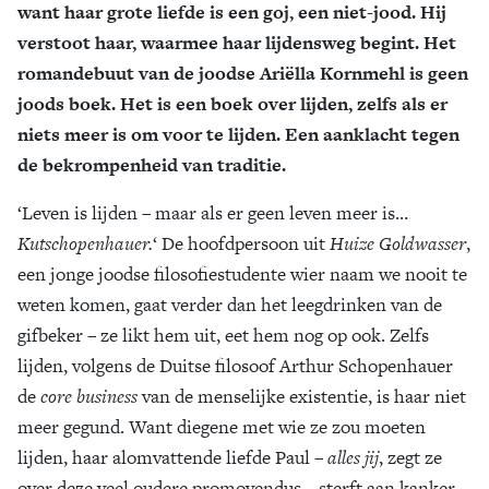
want haar grote liefde is een goj, een niet-jood. Hij
Zoek
verstoot haar, waarmee haar lijdensweg begint. Het
romandebuut van de joodse Ariëlla Kornmehl is geen
joods boek. Het is een boek over lijden, zelfs als er
niets meer is om voor te lijden. Een aanklacht tegen
de bekrompenheid van traditie.
‘Leven is lijden – maar als er geen leven meer is…
Kutschopenhauer.
‘ De hoofdpersoon uit
Huize Goldwasser
,
een jonge joodse filosofiestudente wier naam we nooit te
weten komen, gaat verder dan het leegdrinken van de
gifbeker – ze likt hem uit, eet hem nog op ook. Zelfs
lijden, volgens de Duitse filosoof Arthur Schopenhauer
de
core business
van de menselijke existentie, is haar niet
meer gegund. Want diegene met wie ze zou moeten
lijden, haar alomvattende liefde Paul –
alles jij
, zegt ze
over deze veel oudere promovendus – sterft aan kanker.