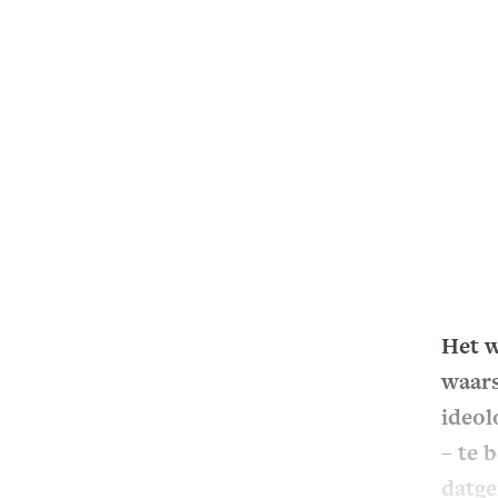
Het w
waars
ideol
– te 
datge