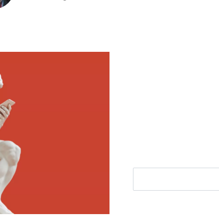
Meld je aan voor
Ontvang elke woensdag e
filosofie nieuws, de bes
aanbieding.
E-mailadres