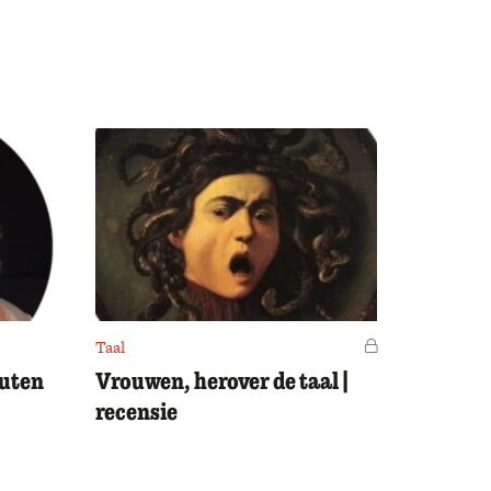
Taal
Voor leden
outen
Vrouwen, herover de taal |
recensie