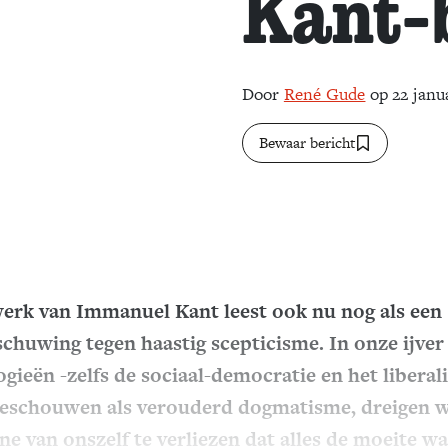
Kant-
Door
René Gude
op 22 janu
Bewaar bericht
erk van Immanuel Kant leest ook nu nog als een
chuwing tegen haastig scepticisme. In onze ijver 
ogieën -zelfs de sociaal-democratie en het libera
beschouwen als verouderd dogmatisme, dreigen 
ne van onszelf te verliezen dat alles de moeite w