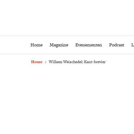
Home
Magazine
Eveneme
Home
Magazine
Evenementen
Podcast
L
Home
Wilhem Weischedel: Kant-brevier