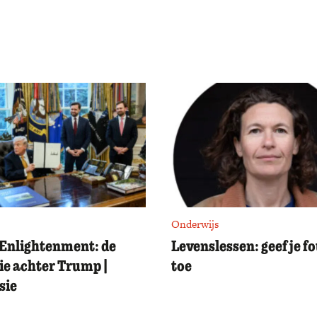
Onderwijs
Enlightenment: de
Levenslessen: geef je f
ie achter Trump |
toe
sie