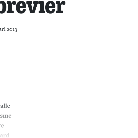
brevier
ari 2013
alle
lisme
we
aard