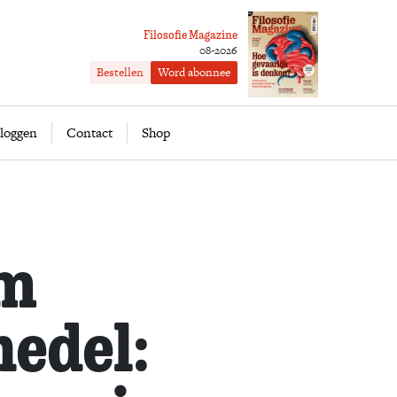
Filosofie Magazine
08-2026
Bestellen
Word abonnee
ofie
Word abonnee
loggen
Contact
Shop
m
edel: