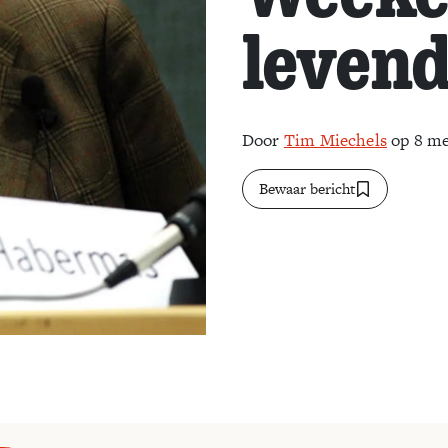
levend
Door
Tim Miechels
op 8 me
Bewaar bericht