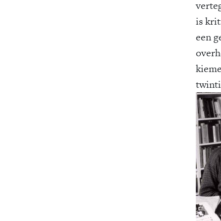
verte
is kri
een g
overh
kieme
twint