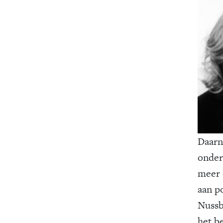
Daarn
onder
meer 
aan p
Nussb
het be