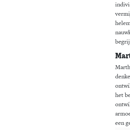
indiv
vermi
helem
nauwk
begri
Mar
Marth
denke
ontwi
het b
ontwi
armoe
een g