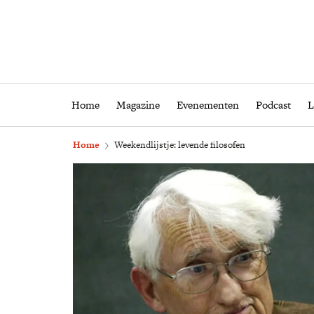
Home
Magazine
Eveneme
Home
Magazine
Evenementen
Podcast
L
Home
Weekendlijstje: levende filosofen