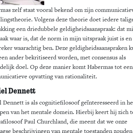
mas zelf staat vooral bekend om zijn communicatie
lingstheorie. Volgens deze theorie doet iedere talig
ukking een driedubbele geldigheidsaanspraak: dat mi
aak waar is, dat de norm in mijn uitspraak juist is en 
preker waarachtig ben. Deze geldigheidsaanspraken 
een ander bekritiseerd worden, met consensus als
ndelijk doel. Op deze manier komt Habermas tot een
nicatieve opvatting van rationaliteit.
el Dennett
 Dennett is als cognitiefilosoof geïnteresseerd in he
jpen van het mentale domein. Hierbij keert hij zich 
gafilosoof Paul Churchland, die meent dat we onze
aagse beschrijvingen van mentale toestanden zouden