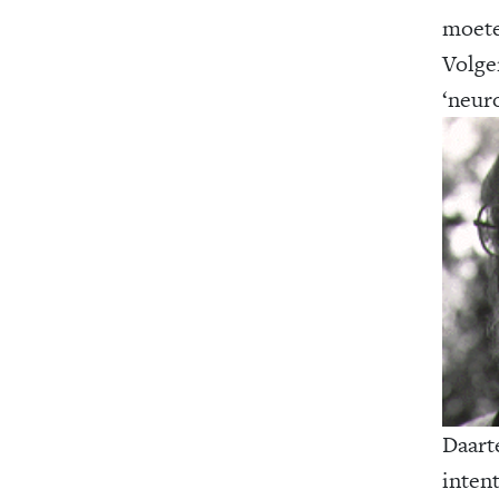
moete
Volge
‘neur
Daart
inten