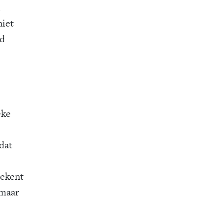
niet
nd
eke
dat
tekent
 maar