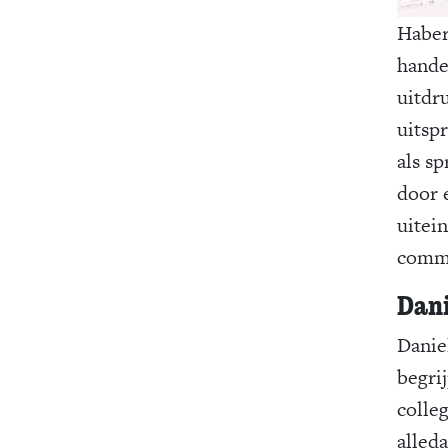
Haber
hande
uitdr
uitspr
als s
door 
uitei
commu
Dani
Daniel
begri
colle
alled