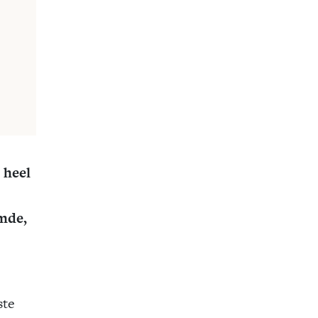
 heel
emde,
ste