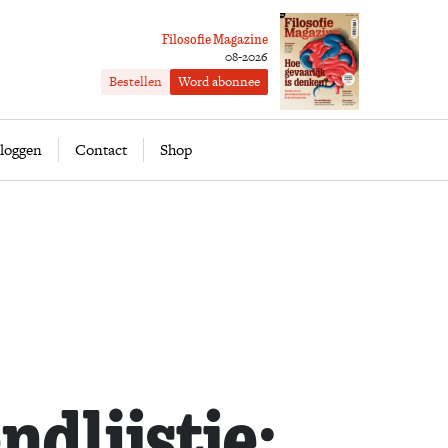
Filosofie Magazine
08-2026
Bestellen
Word abonnee
ofie
Word abonnee
loggen
Contact
Shop
dlijstje: