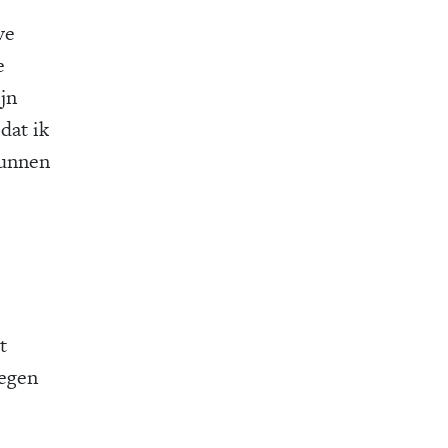
ve
e
jn
dat ik
kunnen
t
tegen