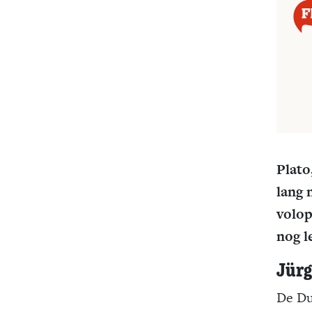
Plato
lang 
volop
nog l
Jür
De Du