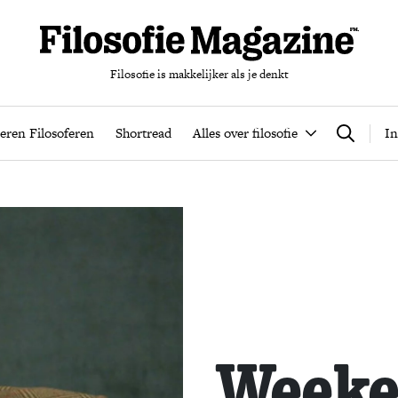
Filosofie is makkelijker als je denkt
nten
Podcast
Leren Filosoferen
Shortread
Alles over filos
eren Filosoferen
Shortread
Alles over filosofie
In
Zoeken
Weeken