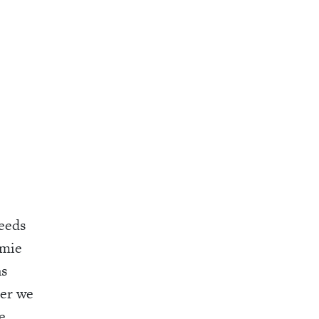
teeds
omie
ns
eer we
e