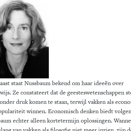
aast staat Nussbaum bekend om haar ideeën over
wijs. Ze constateert dat de geesteswetenschappen s
onder druk komen te staan, terwijl vakken als econ
opulariteit winnen. Economisch denken biedt volge
aum echter alleen kortetermijn oplossingen. Wann
lang van vakken als filosofie niet meer inzien, zijn d