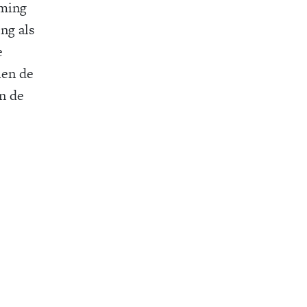
oming
ing als
e
ien de
an de