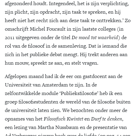
afgezonderd houdt. Integendeel, het is zijn verplichting,
Zoek
zijn plicht, zijn opdracht, zijn taak te spreken, en hij
heeft niet het recht zich aan deze taak te onttrekken.’ Zo
omschrijft Michel Foucault in zijn laatste colleges (in
2011 uitgegeven onder de titel
De moed tot waarheid
) de
rol van de filosoof in de samenleving. Dat is iemand die
zich in het publieke debat mengt. Hij trekt anderen aan
hun mouw, spreekt ze aan, en stelt vragen.
Afgelopen maand had ik de eer om gastdocent aan de
Universiteit van Amsterdam te zijn. In de
zelfontwikkelde module ‘Publieksfilosofie’ heb ik een
groep filosofiestudenten de wereld van de filosofie buiten
de universiteit laten zien. We bezochten onder meer de
opnames van het
Filosofisch Kwintet
en
Durf te denken
,
een lezing van Martha Nussbaum en de presentatie van
Ad Verbrugges nieuwe boek over de liefde (op pag. 54 een