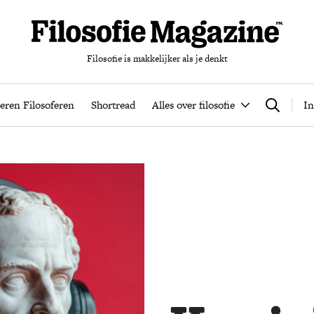
Filosofie is makkelijker als je denkt
nten
Podcast
Leren Filosoferen
Shortread
Alles over filos
eren Filosoferen
Shortread
Alles over filosofie
In
Zoeken