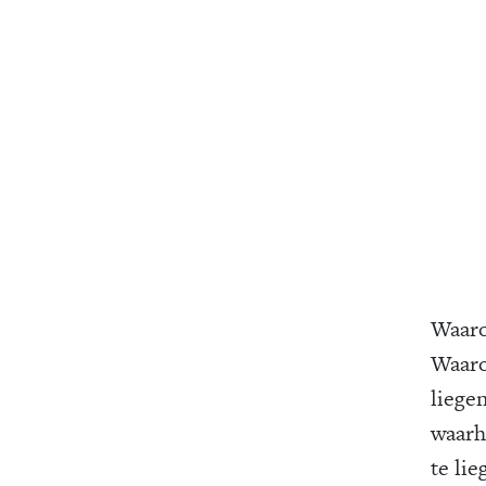
Waaro
Waaro
liegen
waarh
te lie