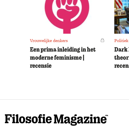
Vrouwelijke denkers
Voor leden
Politiek
Een prima inleiding in het
Dark 
moderne feminisme |
theor
recensie
recen