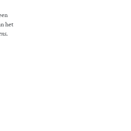
een
an het
ens.
 onze nieuwsbrief