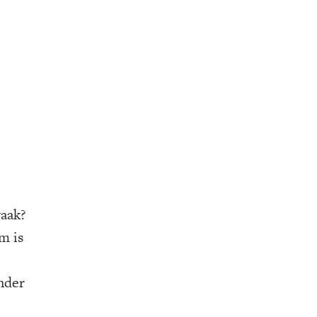
vaak?
m is
nder