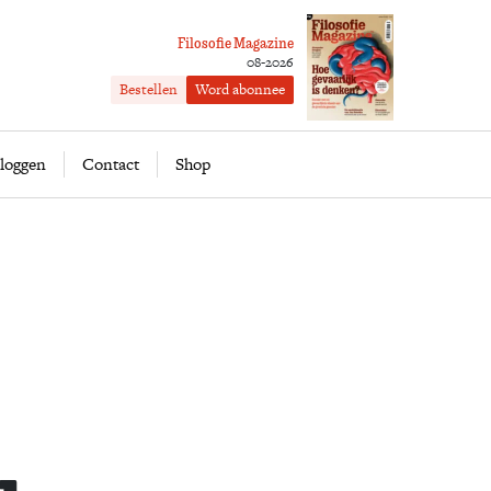
Filosofie Magazine
08-2026
Bestellen
Word abonnee
ofie
Word abonnee
loggen
Contact
Shop