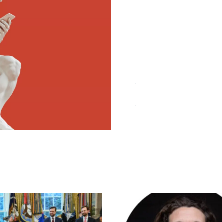
Ontvang elke woensdag e
filosofie nieuws, de bes
aanbieding.
E-mailadres