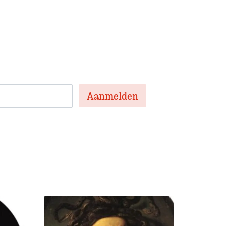
en nieuwsbrief met het laatste
te artikelen van de week en af en toe een