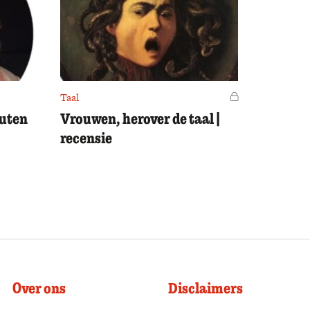
Taal
Voor leden
outen
Vrouwen, herover de taal |
recensie
Over ons
Disclaimers