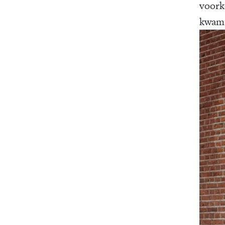
voork
kwam 