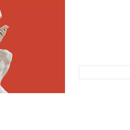
Meld je aan voor
Ontvang elke woensdag e
filosofie nieuws, de bes
aanbieding.
E-mailadres