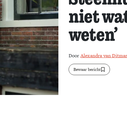
niet wat
weten’
Door
Alexandra van Ditma
Bewaar bericht