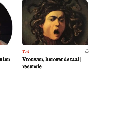
Taal
Voor leden
outen
Vrouwen, herover de taal |
recensie