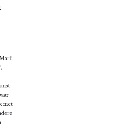
t
Marli
,
unst
paar
k niet
ndere
n