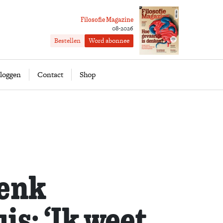
Filosofie Magazine
08-2026
Bestellen
Word abonnee
ofie
Word abonnee
loggen
Contact
Shop
Henk
is: ‘Ik weet