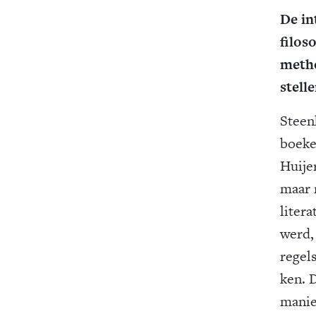
De in
filos
metho
stelle
Steenh
boeke
Huijer
maar 
litera
werd,
regel
ken. 
manie