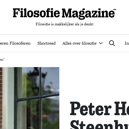
Filosofie is makkelijker als je denkt
nten
Podcast
Leren Filosoferen
Shortread
Alles over filos
eren Filosoferen
Shortread
Alles over filosofie
In
Zoeken
en’
Peter 
Steenhu