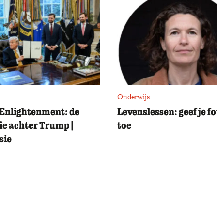
Onderwijs
Enlightenment: de
Levenslessen: geef je f
ie achter Trump |
toe
sie