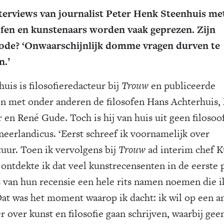
terviews van journalist Peter Henk Steenhuis me
ofen en kunstenaars worden vaak geprezen. Zijn
de? ‘Onwaarschijnlijk domme vragen durven te
n.’
uis is filosofieredacteur bij
Trouw
en publiceerde
n met onder anderen de filosofen Hans Achterhuis, 
 en René Gude. Toch is hij van huis uit geen filosoof
neerlandicus. ‘Eerst schreef ik voornamelijk over
tuur. Toen ik vervolgens bij
Trouw
ad interim chef K
 ontdekte ik dat veel kunstrecensenten in de eerste 
s van hun recensie een hele rits namen noemen die i
Dat was het moment waarop ik dacht: ik wil op een a
r over kunst en filosofie gaan schrijven, waarbij gee