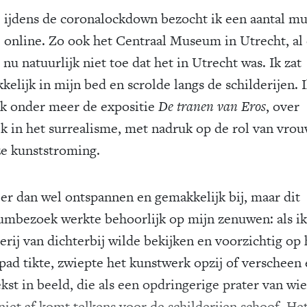
ijdens de coronalockdown bezocht ik een aantal m
online. Zo ook het Centraal Museum in Utrecht, al
 nu natuurlijk niet toe dat het in Utrecht was. Ik zat
elijk in mijn bed en scrolde langs de schilderijen. 
k onder meer de expositie
De tranen van Eros
, over
ek in het surrealisme, met nadruk op de rol van vro
ze kunststroming.
t er dan wel ontspannen en gemakkelijk bij, maar dit
mbezoek werkte behoorlijk op mijn zenuwen: als ik
erij van dichterbij wilde bekijken en voorzichtig op 
pad tikte, zwiepte het kunstwerk opzij of verscheen 
kst in beeld, die als een opdringerige prater van wie
niet af komt telkens voor de schilderijen schoof. Het