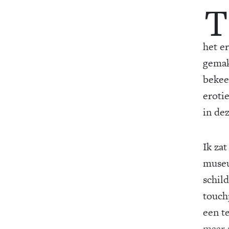
T
het er
gemakk
bekee
eroti
in de
Ik za
museu
schild
touch
een te
maar 