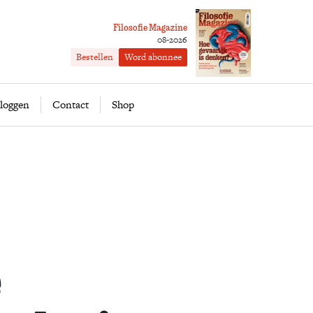
Filosofie Magazine
08-2026
Bestellen
Word abonnee
ofie
Word abonnee
loggen
Contact
Shop
e