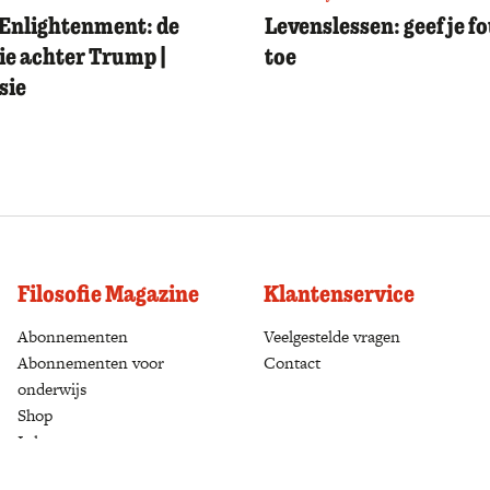
Enlightenment: de
Levenslessen: geef je f
ie achter Trump |
toe
sie
Filosofie Magazine
Klantenservice
Abonnementen
(opens in a new tab)
Veelgestelde vragen
Abonnementen voor
Contact
onderwijs
Shop
(opens in a new tab)
Inloggen