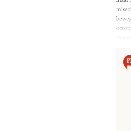
missc
beweg
octop
muse