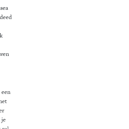
usea
 deed
Ik
uwen
 een
het
er
 je
 zal