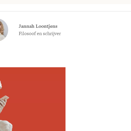
Jannah Loontjens
Filosoof en schrijver
Meld je aan voor
Ontvang elke woensdag e
filosofie nieuws, de bes
aanbieding.