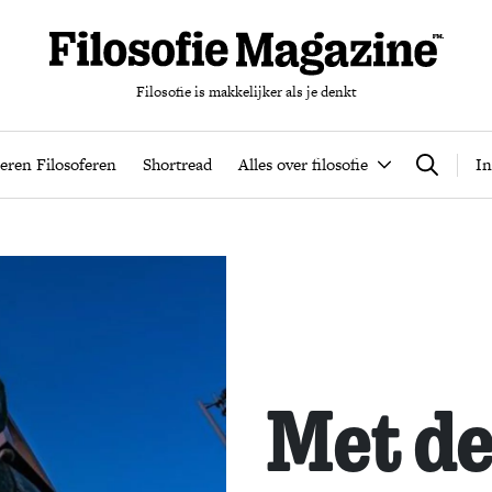
Filosofie is makkelijker als je denkt
nten
Podcast
Leren Filosoferen
Shortread
Alles over filos
eren Filosoferen
Shortread
Alles over filosofie
In
Zoeken
Met d