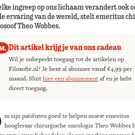
elke ingreep op ons lichaam verandert ook 
le ervaring van de wereld, stelt emeritus ch
ilosoof Theo Wobbes.
Dit artikel krijg je van ons cadeau
Wil je onbeperkt toegang tot de artikelen op
Filosofie.nl? Je bent al abonnee vanaf €4,99 per
maand. Sluit
hier een abonnement
af en je hebt
direct toegang.
O
m zijn patiënten goed te helpen moest emeritus
hoogleraar chirurgische oncologie Theo Wobbes 
am soms even behandelen als een machine waaraan h