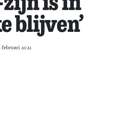
zijn is in
e blijven’
 februari 2021