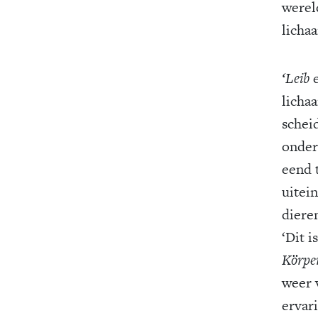
werel
licha
‘Leib
licha
schei
onder
eend 
uitein
diere
‘Dit i
Körpe
weer 
ervar