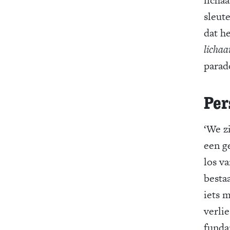
sleute
dat he
licha
parad
Per
‘We z
een g
los v
bestaa
iets m
verli
funda