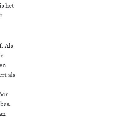
is het
t
f. Als
je
een
rt als
óór
bbes.
van