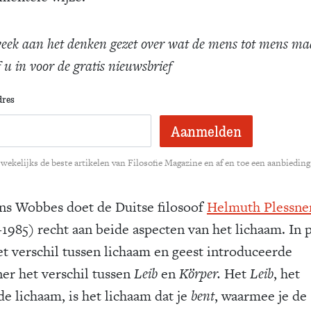
eek aan het denken gezet over wat de mens tot mens ma
f u in voor de gratis nieuwsbrief
dres
wekelijks de beste artikelen van Filosofie Magazine en af en toe een aanbieding
ns Wobbes doet de Duitse filosoof
Helmuth Plessne
-1985) recht aan beide aspecten van het lichaam. In p
et verschil tussen lichaam en geest introduceerde
ner het verschil tussen
Leib
en
Körper.
Het
Leib
, het
de lichaam, is het lichaam dat je
bent
, waarmee je de