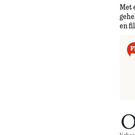
Met 
gehe
en f
licha