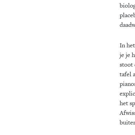
biolo
placeb
daadw
In het
je je 
stoot
tafel 
pianos
expli
het sp
Afwis
buite