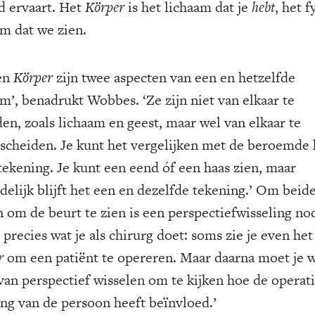
d ervaart. Het
Körper
is het lichaam dat je
hebt
, het f
am dat we zien.
en
Körper
zijn twee aspecten van een en hetzelfde
am’, benadrukt Wobbes. ‘Ze zijn niet van elkaar te
den, zoals lichaam en geest, maar wel van elkaar te
scheiden. Je kunt het vergelijken met de beroemde 
tekening. Je kunt een eend óf een haas zien, maar
delijk blijft het een en dezelfde tekening.’ Om beid
n om de beurt te zien is een perspectiefwisseling no
s precies wat je als chirurg doet: soms zie je even het
r
om een patiënt te opereren. Maar daarna moet je 
van perspectief wisselen om te kijken hoe de operat
ing van de persoon heeft beïnvloed.’