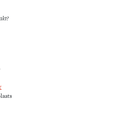
akt?
.
r
laats