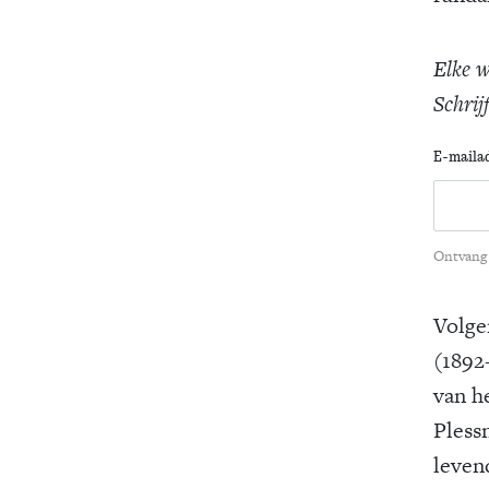
Elke w
Schrij
E-maila
Ontvang 
Volge
(1892
van h
Pless
leven