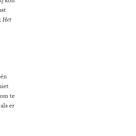
ust
k
Het
 én
niet
om te
als er