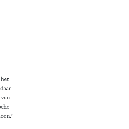
 het
 daar
g van
sche
doen.’