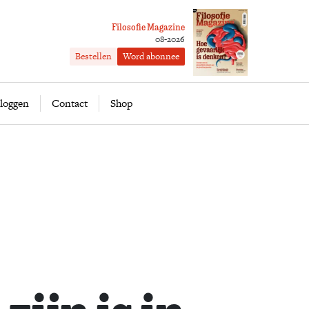
Filosofie Magazine
08-2026
Bestellen
Word abonnee
ofie
Word abonnee
loggen
Contact
Shop