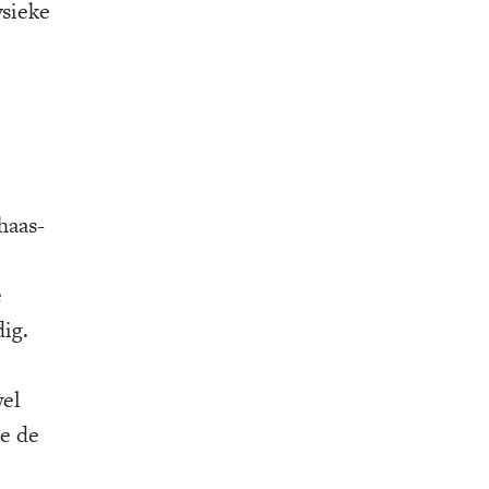
ysieke
haas-
e
dig.
wel
ie de