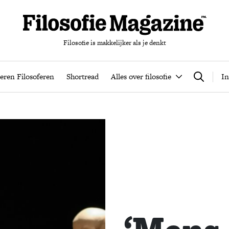
Filosofie is makkelijker als je denkt
nten
Podcast
Leren Filosoferen
Shortread
Alles over filos
eren Filosoferen
Shortread
Alles over filosofie
In
Zoeken