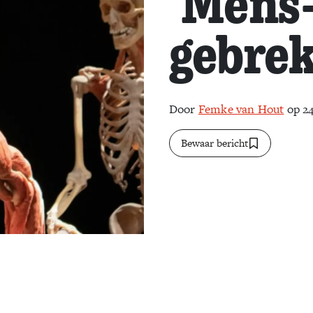
‘Mens-
gebrek
Door
Femke van Hout
op 24
Bewaar bericht