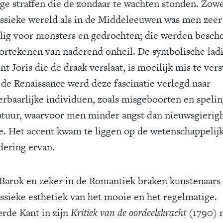
ge straffen die de zondaar te wachten stonden. Zowe
assieke wereld als in de Middeleeuwen was men zeer
lig voor monsters en gedrochten; die werden besc
oortekenen van naderend onheil. De symbolische lad
nt Joris die de draak verslaat, is moeilijk mis te vers
 de Renaissance werd deze fascinatie verlegd naar
rbaarlijke individuen, zoals misgeboorten en speli
atuur, waarvoor men minder angst dan nieuwsgierig
e. Het accent kwam te liggen op de wetenschappelij
dering ervan.
 Barok en zeker in de Romantiek braken kunstenaars
assieke esthetiek van het mooie en het regelmatige.
rde Kant in zijn
Kritiek van de oordeelskracht
(1790) 