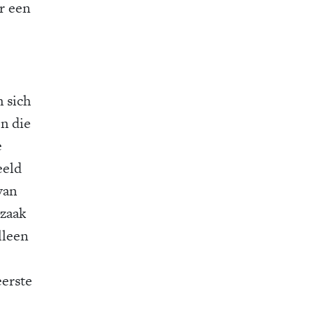
or een
n sich
en die
e
eeld
van
 zaak
lleen
eerste