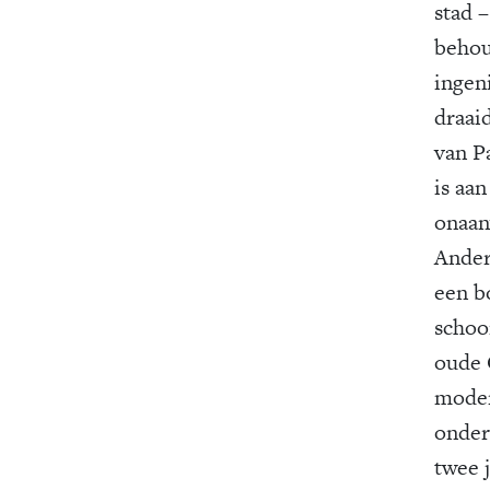
stad 
behou
ingen
draaid
van Pa
is aan
onaan
Ander
een b
schoo
oude 
moder
onder
twee 