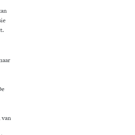
kan
sie
t.
 maar
De
n van