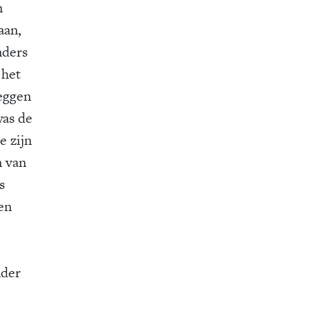
n
aan,
nders
 het
zeggen
was de
e zijn
n van
s
en
nder