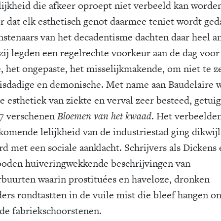
elijkheid die afkeer oproept niet verbeeld kan worde
r dat elk esthetisch genot daarmee teniet wordt ged
nstenaars van het decadentisme dachten daar heel a
 zij legden een regelrechte voorkeur aan de dag voor
ke, het ongepaste, het misselijkmakende, om niet te 
isdadige en demonische. Met name aan Baudelaire 
e esthetiek van ziekte en verval zeer besteed, getuig
57 verschenen
Bloemen van het kwaad
. Het verbeelde
komende lelijkheid van de industriestad ging dikwijl
rd met een sociale aanklacht. Schrijvers als Dickens 
boden huiveringwekkende beschrijvingen van
rbuurten waarin prostituées en haveloze, dronken
ders rondtastten in de vuile mist die bleef hangen o
de fabriekschoorstenen.