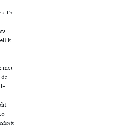
rs. De
ots
elijk
en met
 de
 de
dit
co
edenis