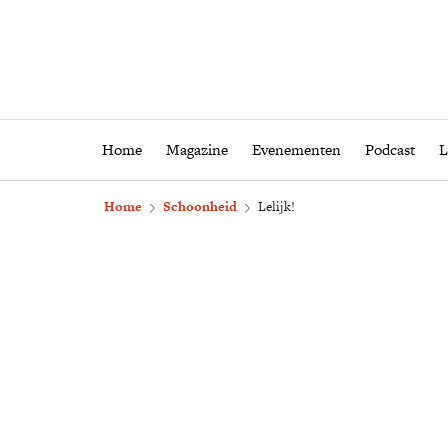
Home
Magazine
Eveneme
Home
Magazine
Evenementen
Podcast
L
Home
Schoonheid
Lelijk!