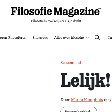
Filosofie is makkelijker als je denkt
nten
Podcast
Leren Filosoferen
Shortread
Alles over filos
eren Filosoferen
Shortread
Alles over filosofie
In
Zoeken
Schoonheid
Lelijk!
Door
Marco Kamphuis
op 3
Bewaar bericht