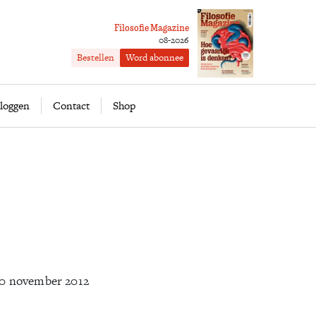
Filosofie Magazine
08-2026
Bestellen
Word abonnee
ofie
Word abonnee
loggen
Contact
Shop
0 november 2012