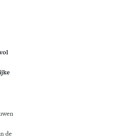
vol
ijke
ouwen
an de