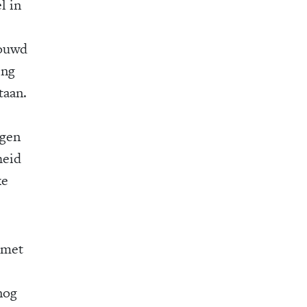
l in
houwd
ing
taan.
ngen
heid
ke
 met
nog