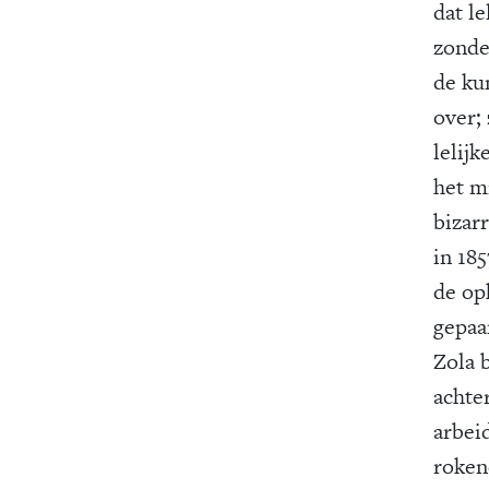
dat l
zonde
de ku
over;
lelij
het m
bizarr
in 18
de op
gepaa
Zola 
achte
arbei
roken