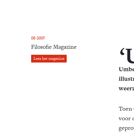
08-2007
‘
Filosofie Magazine
Lees het magazine
Umber
illus
weerz
Toen 
voor 
gepro