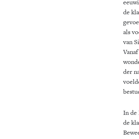
eeuwi
de kl
gevoe
als v
van Si
Vanaf
wonde
der n
voeld
bestu
In de
de kl
Bewee