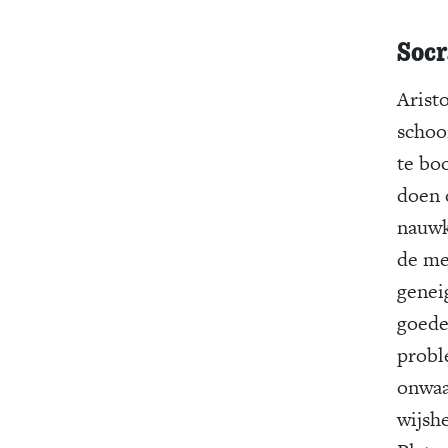
Socr
Aristo
schoo
te bo
doen 
nauwk
de me
genei
goede
probl
onwaa
wijsh