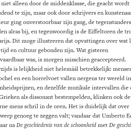
– niet alleen door de middenklasse, die geacht wordt
dend te zijn, maar ook door schrijvers en kunstenaa
ieur ging onverstoorbaar zijn gang, de tegenstanders
en alras bij, en tegenwoordig is de Eiffeltoren de tr
rijs. Dit moge illustreren dat opvattingen over wat l
 tijd en cultuur gebonden zijn. Wat gisteren
vaardbaar was, is morgen misschien geaccepteerd.
zijds is lelijkheid niet helemáál betrekkelijk: mens
ochel en een horrelvoet vallen nergens ter wereld in
nheidsprijzen, en dezelfde muzikale intervallen die
Grieken als dissonant bestempelden, klinken ook de
ne mens schril in de oren. Het is duidelijk dat over 
werp genoeg te zeggen valt; vandaar dat Umberto E
jaar na
De geschiedenis van de schoonheid
met
De geschi