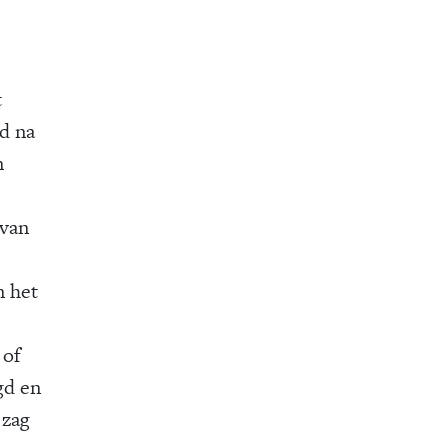
t
d na
n
 van
n het
 of
gd en
 zag