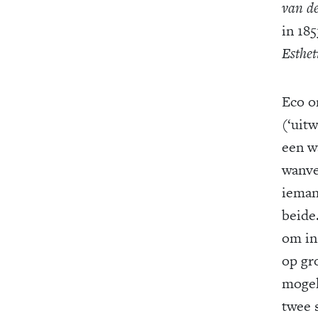
van de
in 18
Esthet
Eco on
(‘uit
een wa
wanve
ieman
beide
om in
op gr
mogeli
twee s