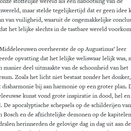
 onze stoffelijke wereld als een nabootsing van de
nwereld, maar stelde tegelijkertijd dat er geen idee 
an van vuiligheid, waaruit de ongemakkelijke conclu
dat het lelijke slechts in de tastbare wereld voorkom
 Middeleeuwen overheerste de op Augustinus’ leer
erde opvatting dat het lelijke weliswaar lelijk was,
jn manier deel uitmaakte van de schoonheid van het
rsum. Zoals het licht niet bestaat zonder het donker,
t disharmonie bij aan harmonie op een groter plan. 
leeuwse kunst vond grote inspiratie in dood, hel en
l. De apocalyptische schepsels op de schilderijen van
n Bosch en de afzichtelijke demonen op de kapitele
dralen herinnerden de gelovige dag in dag uit aan de