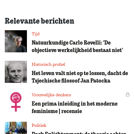
Relevante berichten
Tijd
Natuurkundige Carlo Rovelli: ‘De
objectieve werkelijkheid bestaat niet’
Historisch profiel
Het leven valt niet op te lossen, dacht de
Tsjechische filosoof Jan Patocka
Vrouwelijke denkers
Vo
Een prima inleiding in het moderne
feminisme | recensie
Politiek
Dark Enlightenment: de theorie achter