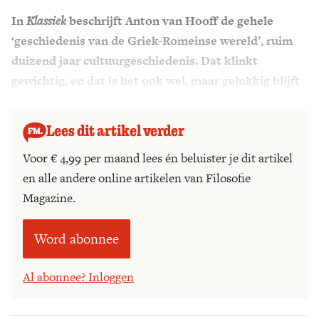
In
Klassiek
beschrijft Anton van Hooff de gehele
Zoek
‘geschiedenis van de Griek-Romeinse wereld’, ruim
duizend jaar cultuurgeschiedenis. Dat klinkt
gewichtig, en dat is het ook wel, maar gelukkig blijft
de auteur de nuchterheid zelve.
Lees dit artikel verder
Voor € 4,99 per maand lees én beluister je dit artikel
en alle andere online artikelen van Filosofie
Magazine.
Word abonnee
Al abonnee? Inloggen