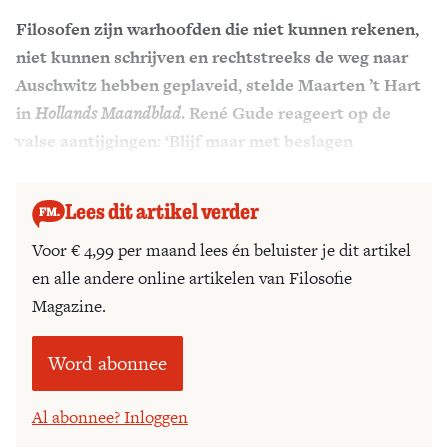
Filosofen zijn warhoofden die niet kunnen rekenen,
Zoek
niet kunnen schrijven en rechtstreeks de weg naar
Auschwitz hebben geplaveid, stelde Maarten ’t Hart
in
Hollands Maandblad
. René Gude reageert op de
valse aantijgingen: ‘Blijf maar met beslagen
brillenglazen boven je aquarium hangen!’
Lees dit artikel verder
Voor € 4,99 per maand lees én beluister je dit artikel
en alle andere online artikelen van Filosofie
Magazine.
Word abonnee
Al abonnee? Inloggen