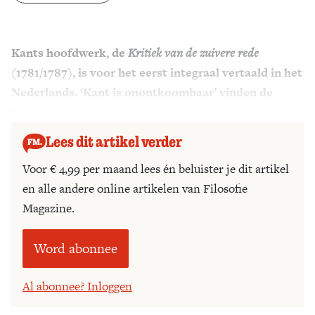
Zoek
Kants hoofdwerk, de
Kritiek van de zuivere rede
(1781/1787), is voor het eerst integraal vertaald in het
Nederlands. ‘Kant is onontkoombaar’ vinden de
vertalers Jabik Veenbaas en Willem Visser.
Lees dit artikel verder
Voor € 4,99 per maand lees én beluister je dit artikel
en alle andere online artikelen van Filosofie
Magazine.
Word abonnee
Al abonnee? Inloggen