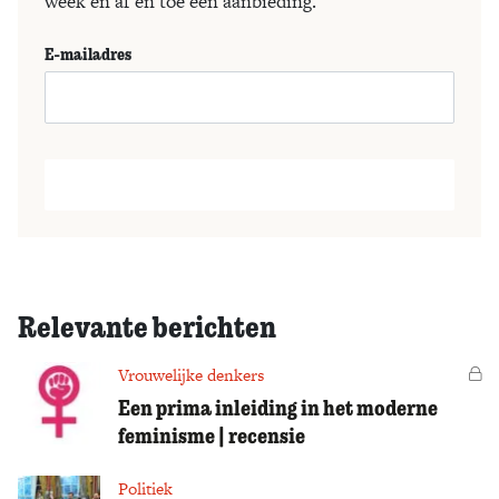
week en af en toe een aanbieding.
E-mailadres
Relevante berichten
Vrouwelijke denkers
Vo
Een prima inleiding in het moderne
feminisme | recensie
Politiek