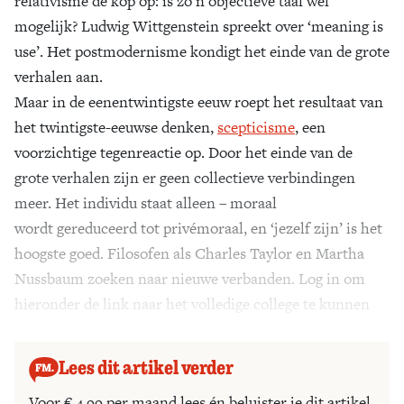
relativisme de kop op: is zo’n objectieve taal wel
mogelijk? Ludwig Wittgenstein spreekt over ‘meaning is
use’. Het postmodernisme kondigt het einde van de grote
verhalen aan.
Maar in de eenentwintigste eeuw roept het resultaat van
het twintigste-eeuwse denken,
scepticisme
, een
voorzichtige tegenreactie op. Door het einde van de
grote verhalen zijn er geen collectieve verbindingen
meer. Het individu staat alleen – moraal
wordt gereduceerd tot privémoraal, en ‘jezelf zijn’ is het
hoogste goed. Filosofen als Charles Taylor en Martha
Nussbaum zoeken naar nieuwe verbanden. Log in om
hieronder de link naar het volledige college te kunnen
afspelen.
Lees dit artikel verder
Voor € 4,99 per maand lees én beluister je dit artikel