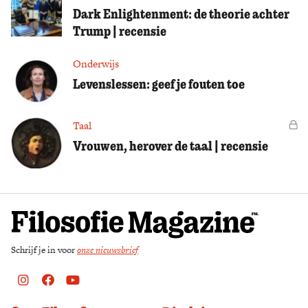
Dark Enlightenment: de theorie achter
Trump | recensie
Onderwijs
Levenslessen: geef je fouten toe
Taal
Vo
Vrouwen, herover de taal | recensie
Schrijf je in voor
onze nieuwsbrief
Instagram
Facebook
Youtube