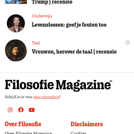
Trump | recensie
Onderwijs
Levenslessen: geef je fouten toe
Taal
Vo
Vrouwen, herover de taal | recensie
Schrijf je in voor
onze nieuwsbrief
Instagram
Facebook
Youtube
Over Filosofie
Disclaimers
Over Filosofie Magazine
Cookies