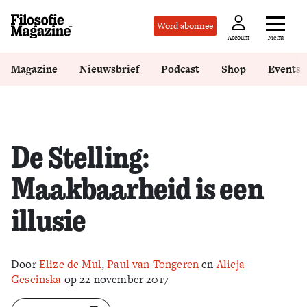
Word abonnee
Menu
Account
Magazine
Nieuwsbrief
Podcast
Shop
Events
De Stelling:
Maakbaarheid is een
illusie
Door
Elize de Mul
,
Paul van Tongeren
en
Alicja
Gescinska
op 22 november 2017