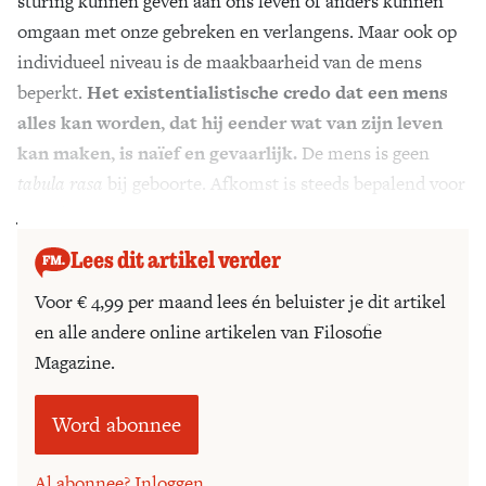
sturing kunnen geven aan ons leven of anders kunnen
omgaan met onze gebreken en verlangens. Maar ook op
individueel niveau is de maakbaarheid van de mens
beperkt.
Het existentialistische credo dat een mens
alles kan worden, dat hij eender wat van zijn leven
kan maken, is naïef en gevaarlijk.
De mens is geen
tabula rasa
bij geboorte. Afkomst is steeds bepalend voor
je toekomst.
Lees dit artikel verder
Voor € 4,99 per maand lees én beluister je dit artikel
en alle andere online artikelen van Filosofie
Magazine.
Word abonnee
Al abonnee? Inloggen