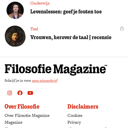
Onderwijs
Levenslessen: geef je fouten toe
Taal
Vo
Vrouwen, herover de taal | recensie
Schrijf je in voor
onze nieuwsbrief
Instagram
Facebook
Youtube
Over Filosofie
Disclaimers
Over Filosofie Magazine
Cookies
Magazine
Privacy