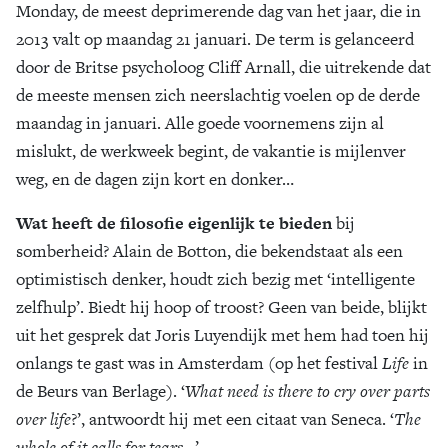
Monday, de meest deprimerende dag van het jaar, die in
Zoek
2013 valt op maandag 21 januari. De term is gelanceerd
door de Britse psycholoog Cliff Arnall, die uitrekende dat
de meeste mensen zich neerslachtig voelen op de derde
maandag in januari. Alle goede voornemens zijn al
mislukt, de werkweek begint, de vakantie is mijlenver
weg, en de dagen zijn kort en donker…
Wat heeft de filosofie eigenlijk te bieden
bij
somberheid? Alain de Botton, die bekendstaat als een
optimistisch denker, houdt zich bezig met ‘intelligente
zelfhulp’. Biedt hij hoop of troost? Geen van beide, blijkt
uit het gesprek dat Joris Luyendijk met hem had toen hij
onlangs te gast was in Amsterdam (op het festival
Life
in
de Beurs van Berlage). ‘
What need is there to cry over parts
over life
?’, antwoordt hij met een citaat van Seneca. ‘
The
whole of it calls for tears
…’