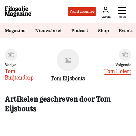
Word abonnee
Menu
Account
Magazine
Nieuwsbrief
Podcast
Shop
Events
Vorige
Volgende
Tom
Tom Holert
Buijtendorp
Tom Eijsbouts
Artikelen geschreven door Tom
Eijsbouts