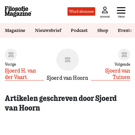
Word abonnee
Menu
Account
Magazine
Nieuwsbrief
Podcast
Shop
Events
Vorige
Volgende
Sjoerd H. van
Sjoerd van
der Vaart
Tuinen
Sjoerd van Hoorn
Artikelen geschreven door Sjoerd
van Hoorn