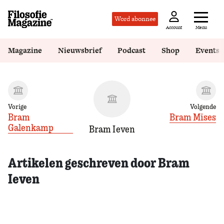
Word abonnee
Menu
Account
Magazine
Nieuwsbrief
Podcast
Shop
Events
Vorige
Volgende
Bram
Bram Mises
Galenkamp
Bram Ieven
Artikelen geschreven door Bram
Ieven