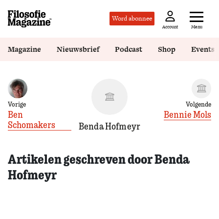
Word abonnee
Menu
Account
Magazine
Nieuwsbrief
Podcast
Shop
Events
Vorige
Volgende
Ben
Bennie Mols
Schomakers
Benda Hofmeyr
Artikelen geschreven door Benda
Hofmeyr