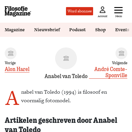
Word abonnee
Menu
Account
Magazine
Nieuwsbrief
Podcast
Shop
Events
Vorige
Volgende
Alon Harel
André Comte-
Sponville
Anabel van Toledo
A
nabel van Toledo
(1994) is filosoof en
voormalig fotomodel.
Artikelen geschreven door Anabel
van Toledo