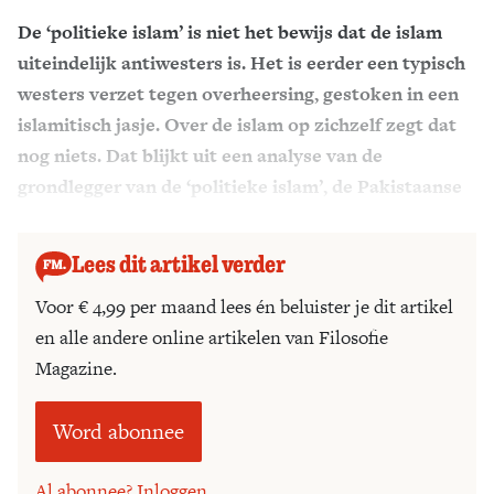
De ‘politieke islam’ is niet het bewijs dat de islam
Zoek
uiteindelijk antiwesters is. Het is eerder een typisch
westers verzet tegen overheersing, gestoken in een
islamitisch jasje. Over de islam op zichzelf zegt dat
nog niets. Dat blijkt uit een analyse van de
grondlegger van de ‘politieke islam’, de Pakistaanse
denker Abul Ala Maududi.
Lees dit artikel verder
Voor € 4,99 per maand lees én beluister je dit artikel
en alle andere online artikelen van Filosofie
Magazine.
Word abonnee
Al abonnee? Inloggen