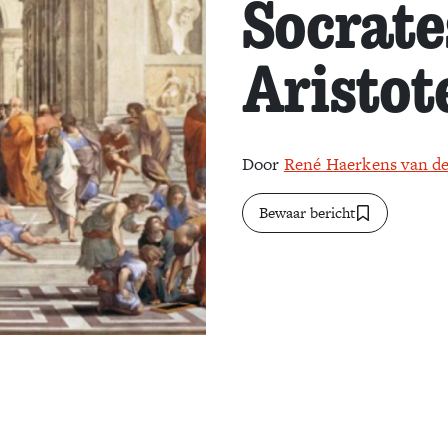
Socrate
Aristot
Door
René Haerkens van d
Bewaar bericht