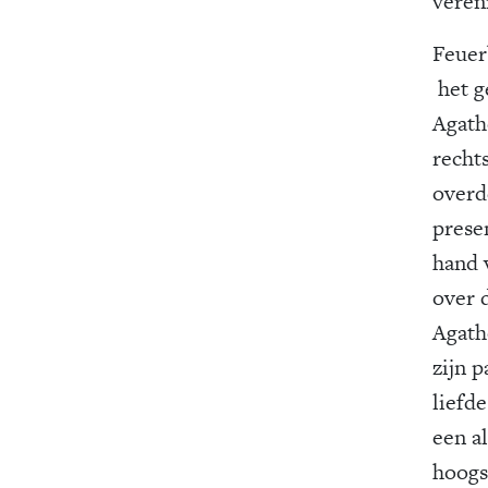
veren
Feuer
het g
Agath
recht
overd
prese
hand 
over 
Agath
zijn 
liefde
een a
hoogst