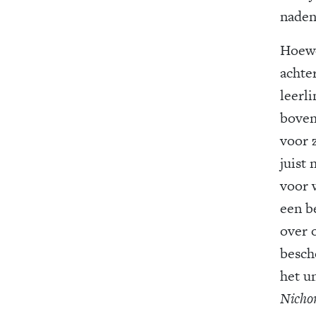
naden
Hoewe
achter
leerli
boven
voor z
juist
voor 
een b
over 
besch
het u
Nicho