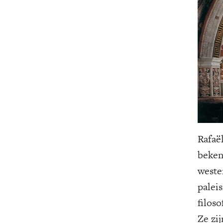
Rafaë
beken
weste
palei
filos
Ze zi