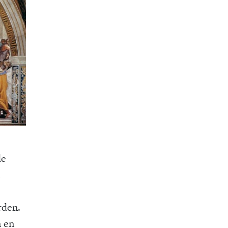
de
rden.
n en