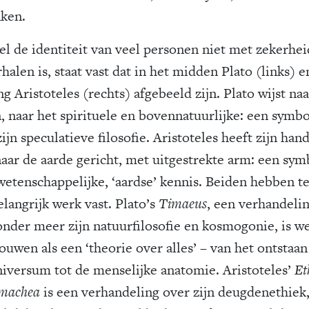
ken.
l de identiteit van veel personen niet met zekerhei
halen is, staat vast dat in het midden Plato (links) e
ng Aristoteles (rechts) afgebeeld zijn. Plato wijst naa
, naar het spirituele en bovennatuurlijke: een symb
ijn speculatieve filosofie. Aristoteles heeft zijn ha
 naar de aarde gericht, met uitgestrekte arm: een sy
wetenschappelijke, ‘aardse’ kennis. Beiden hebben t
elangrijk werk vast. Plato’s
Timaeus
, een verhandeli
onder meer zijn natuurfilosofie en kosmogonie, is we
ouwen als een ‘theorie over alles’ – van het ontstaan
niversum tot de menselijke anatomie. Aristoteles’
Et
machea
is een verhandeling over zijn deugdenethiek,