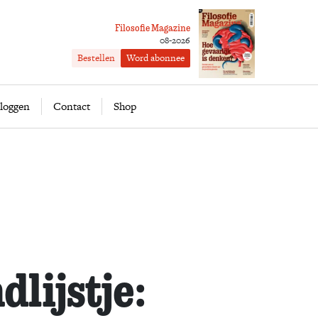
Filosofie Magazine
08-2026
Bestellen
Word abonnee
ofie
Word abonnee
loggen
Contact
Shop
lijstje: