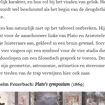
ijk karakter, en hun rol bij het vinden van geluk. H
wordt wel beschouwd als het begin van de deugdeth
ie.
es kan natuurlijk niet op het tafereel ontbreken. Hij
kt voor de aanschouwer links van Plato en Aristotel
je luisteraars aan, gekleed in een bruin gewaad. Socr
 vier vingers op: een symbool voor de vier stadia die
doorlopen om een filosofisch gesprek te voeren. De
a zijn geometrie, astronomie, aritmetica en stereome
er treden van de trap verwijzen hier ook naar.
selm Feuerbach:
Plato’s symposium
(1869)