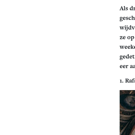
Als d
gesch
wijdv
ze op
weeke
gedet
eer a
1. Raf