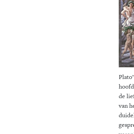
Plato
hoofd
de li
van he
duide
gespr