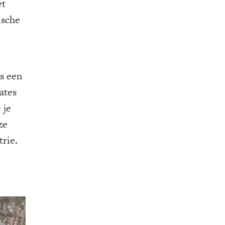
et
ische
es een
ates
 je
ze
trie.