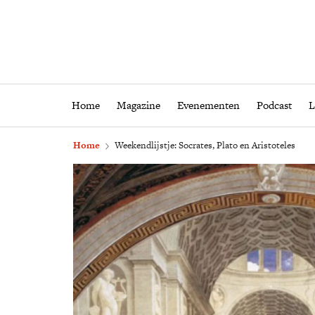
Home
Magazine
Eveneme
Home
Magazine
Evenementen
Podcast
L
Home
Weekendlijstje: Socrates, Plato en Aristoteles