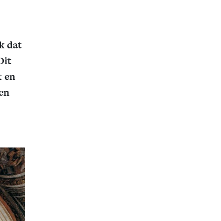
k dat
Dit
t en
fen