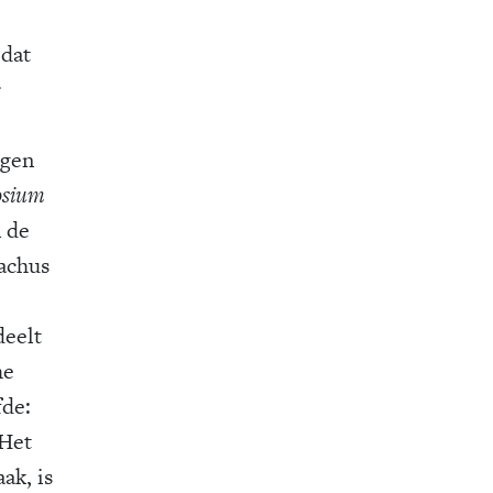
 dat
r
ngen
sium
n de
machus
deelt
he
fde:
 Het
ak, is