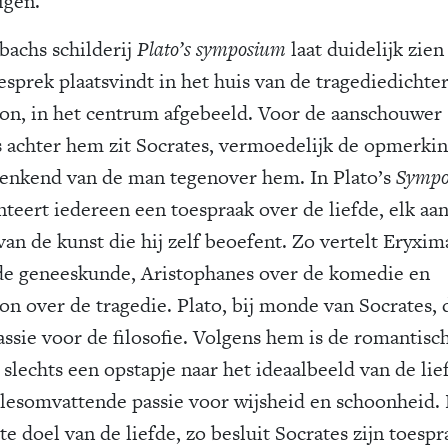
igen.
bachs schilderij
Plato’s symposium
laat duidelijk zien
esprek plaatsvindt in het huis van de tragediedichte
on, in het centrum afgebeeld. Voor de aanschouwer
s achter hem zit Socrates, vermoedelijk de opmerki
enkend van de man tegenover hem. In Plato’s
Sympo
nteert iedereen een toespraak over de liefde, elk aa
van de kunst die hij zelf beoefent. Zo vertelt Eryxi
de geneeskunde, Aristophanes over de komedie en
on over de tragedie. Plato, bij monde van Socrates, 
passie voor de filosofie. Volgens hem is de romantisc
 slechts een opstapje naar het ideaalbeeld van de lie
llesomvattende passie voor wijsheid en schoonheid.
e doel van de liefde, zo besluit Socrates zijn toespra