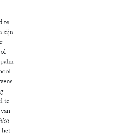
d te
n zijn
r
ool
ndpalm
mbool
evens
ng
l te
 van
hica
 het