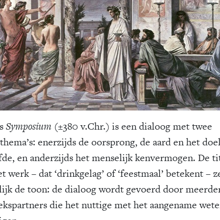
’s
Symposium
(±380 v.Chr.) is een dialoog met twee
thema’s: enerzijds de oorsprong, de aard en het doe
efde, en anderzijds het menselijk kenvermogen. De ti
t werk – dat ‘drinkgelag’ of ‘feestmaal’ betekent – ze
lijk de toon: de dialoog wordt gevoerd door meerde
ekspartners die het nuttige met het aangename wete