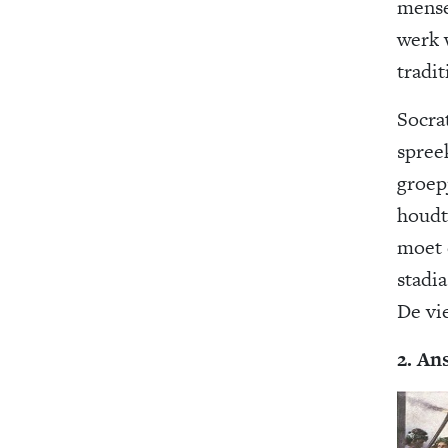
mensel
werk 
tradit
Socrat
spree
groep
houdt
moet 
stadi
De vi
2. An