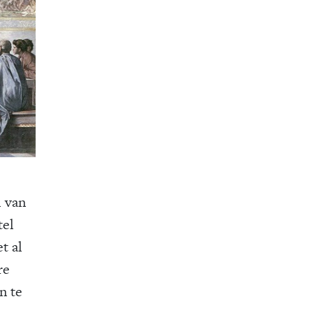
l van
tel
t al
re
n te