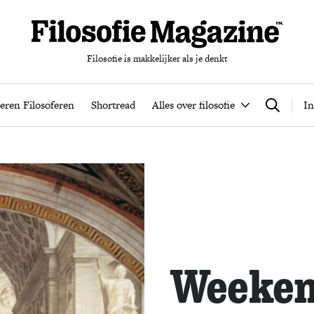
Filosofie is makkelijker als je denkt
nten
Podcast
Leren Filosoferen
Shortread
Alles over filos
eren Filosoferen
Shortread
Alles over filosofie
In
Zoeken
Weekend