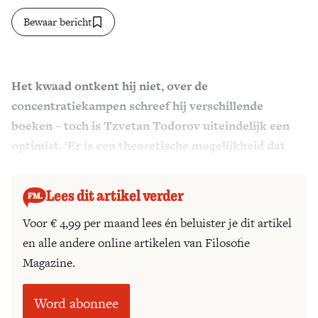
Bewaar bericht
Zoek
Het kwaad ontkent hij niet, over de
concentratiekampen schreef hij verschillende
boeken – toch is Tzvetan Todorov uiteindelijk een
optimist. ‘Er is een theoretische mogelijkheid dat
mensen moreel beter worden – altijd.’
Lees dit artikel verder
Voor € 4,99 per maand lees én beluister je dit artikel
en alle andere online artikelen van Filosofie
Magazine.
Word abonnee