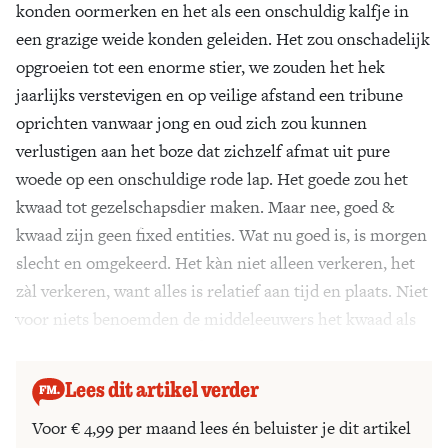
konden oormerken en het als een onschuldig kalfje in
Zoek
een grazige weide konden geleiden. Het zou onschadelijk
opgroeien tot een enorme stier, we zouden het hek
jaarlijks verstevigen en op veilige afstand een tribune
oprichten vanwaar jong en oud zich zou kunnen
verlustigen aan het boze dat zichzelf afmat uit pure
woede op een onschuldige rode lap. Het goede zou het
kwaad tot gezelschapsdier maken. Maar nee, goed &
kwaad zijn geen fixed entities. Wat nu goed is, is morgen
slecht en omgekeerd. Het kàn niet alleen verkeren, het
zàl verkeren, want alles is relatief aan tijd en plaats. Niet
voor niets benoemden de middeleeuwers het kwaad als
‘perversitas’, het verkeerde.
Lees dit artikel verder
Voor € 4,99 per maand lees én beluister je dit artikel