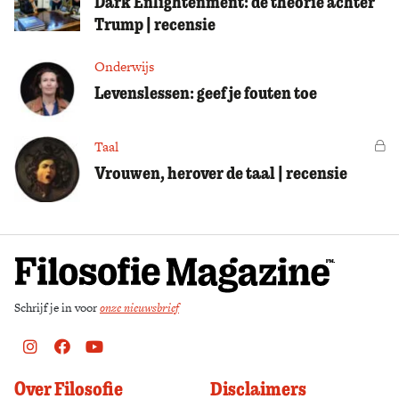
Dark Enlightenment: de theorie achter
Trump | recensie
Onderwijs
Levenslessen: geef je fouten toe
Taal
Vo
Vrouwen, herover de taal | recensie
Schrijf je in voor
onze nieuwsbrief
Instagram
Facebook
Youtube
Over Filosofie
Disclaimers