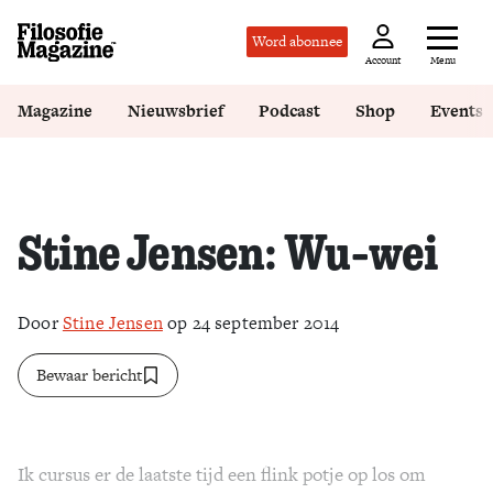
Word abonnee
Menu
Account
Magazine
Nieuwsbrief
Podcast
Shop
Events
Stine Jensen: Wu-wei
Door
Stine Jensen
op 24 september 2014
Bewaar bericht
Ik cursus er de laatste tijd een flink potje op los om