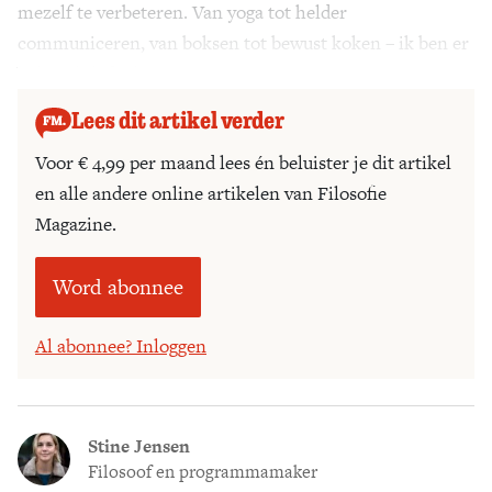
mezelf te verbeteren. Van yoga tot helder
Zoek
communiceren, van boksen tot bewust koken – ik ben er
behoorlijk druk mee.
Lees dit artikel verder
Voor € 4,99 per maand lees én beluister je dit artikel
en alle andere online artikelen van Filosofie
Magazine.
Word abonnee
Al abonnee? Inloggen
Stine Jensen
Filosoof en programmamaker