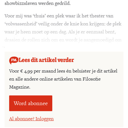
showbizzslaven werden gedrild.
Voor mij was ‘thuis’ een plek waar ik het theater van
‘volwassenheid’ veilig onder de knie kon krijgen: de plek
waar je heen moet op een dag. Als je er eenmaal bent,
draaien de rollen zich om en wordt je aangemoedigd om
vooral ook het ‘speelse kind’ te blijven.
Lees dit artikel verder
Voor € 4,99 per maand lees én beluister je dit artikel
en alle andere online artikelen van Filosofie
Magazine.
Word abonnee
Al abonnee? Inloggen