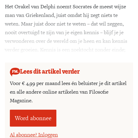
Het Orakel van Delphi noemt Socrates de meest wijze
man van Griekenland, juist omdat hij zegt niets te
weten. Maar juist door niet te weten – dat wil zeggen,
nooit overtuigd te zijn van je eigen kennis – blijf je je
verwonderen over de wereld om je heen en kan kennis
verder groeien. Kennis is een zoektocht zonder einde;
filosofie is weten te denken, en niet denken te weten.
Lees dit artikel verder
Voor € 4,99 per maand lees én beluister je dit artikel
en alle andere online artikelen van Filosofie
Magazine.
Word abonnee
Al abonnee? Inloggen