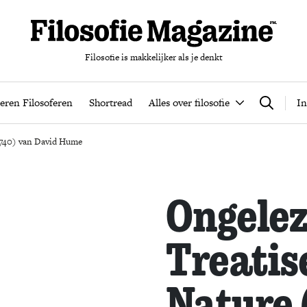
Filosofie is makkelijker als je denkt
nten
Podcast
Leren Filosoferen
Shortread
Alles over filos
eren Filosoferen
Shortread
Alles over filosofie
In
Zoeken
1740) van David Hume
Ongelez
Treatis
Nature 