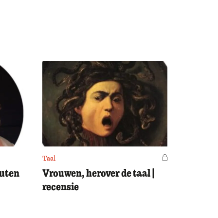
Taal
Voor leden
outen
Vrouwen, herover de taal |
recensie