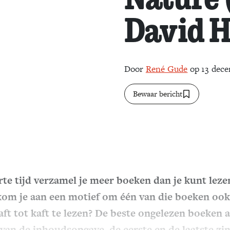
David 
Door
René Gude
op 13 dec
Bewaar bericht
rte tijd verzamel je meer boeken dan je kunt leze
om je aan een motief om één van die boeken ook
aft tot kaft te lezen? De beste ongelezen boeken 
van de inhoudsopgave, de eerste en de laatste zin