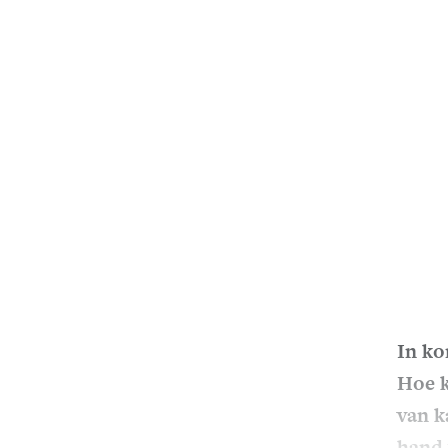
In ko
Hoe k
van k
hand 