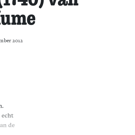
Hume
ember 2012
n.
 echt
aan de
.