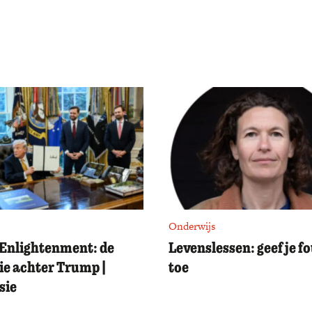
Onderwijs
Enlightenment: de
Levenslessen: geef je f
ie achter Trump |
toe
sie