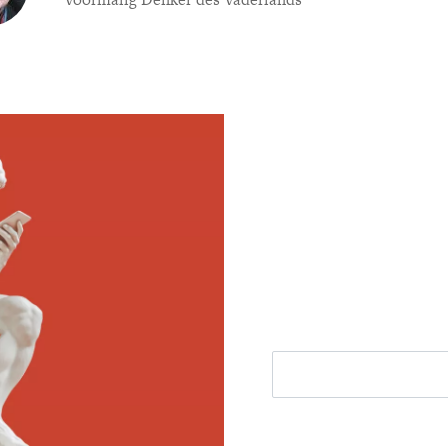
Meld je aan voor
Ontvang elke woensdag e
filosofie nieuws, de bes
aanbieding.
E-mailadres