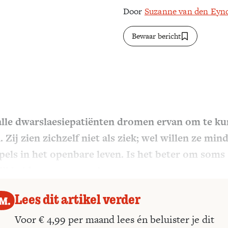
Door
Suzanne van den Eyn
Bewaar bericht
alle dwarslaesiepatiënten dromen ervan om te k
. Zij zien zichzelf niet als ziek; wel willen ze min
els in het openbare leven. Is het beter om soms
ijkheid te accepteren?
Lees dit artikel verder
Voor € 4,99 per maand lees én beluister je dit