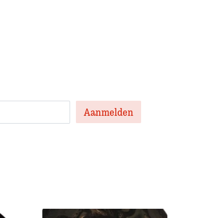
 onze nieuwsbrief
en nieuwsbrief met het laatste
te artikelen van de week en af en toe een