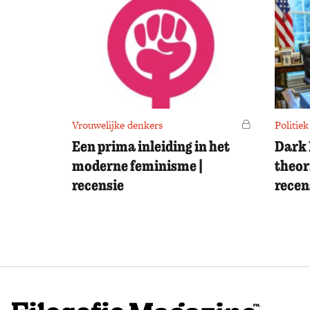
Vrouwelijke denkers
Voor leden
Politiek
Een prima inleiding in het
Dark 
moderne feminisme |
theor
recensie
recen