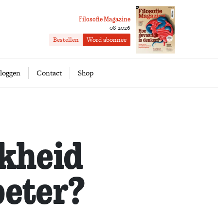
Filosofie Magazine
08-2026
Bestellen
Word abonnee
ofie
Word abonnee
loggen
Contact
Shop
jkheid
beter?