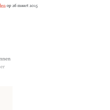
den
op 26 maart 2015
unnen
der