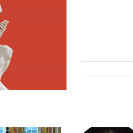
Meld je aan voor
Ontvang elke woensdag e
filosofie nieuws, de bes
aanbieding.
E-mailadres