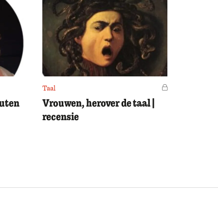
Taal
Voor leden
outen
Vrouwen, herover de taal |
recensie