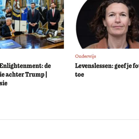
Onderwijs
Enlightenment: de
Levenslessen: geef je f
ie achter Trump |
toe
sie