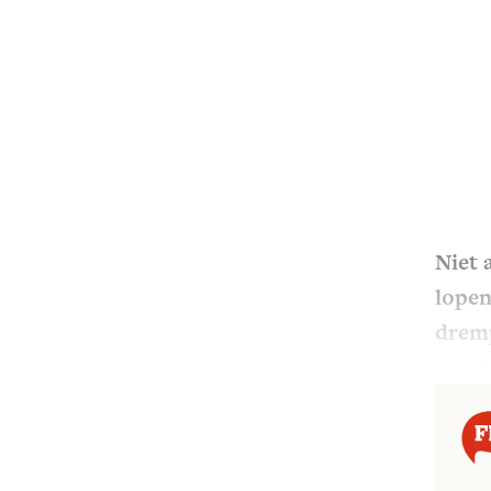
Niet 
lopen
dremp
ongel