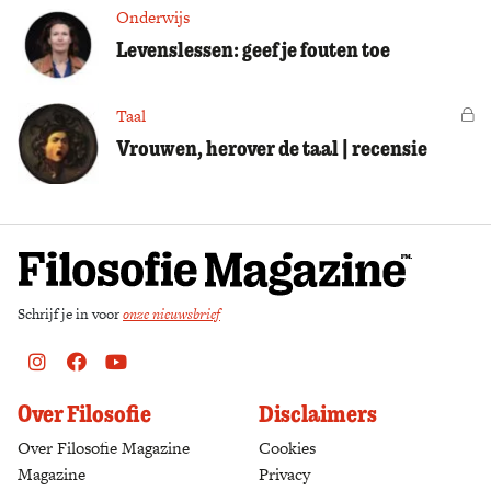
Onderwijs
Levenslessen: geef je fouten toe
Taal
Vo
Vrouwen, herover de taal | recensie
Schrijf je in voor
onze nieuwsbrief
Instagram
Facebook
Youtube
Over Filosofie
Disclaimers
Over Filosofie Magazine
Cookies
Magazine
Privacy