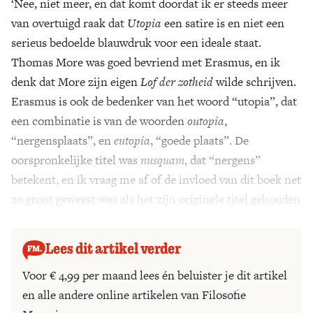
‘Nee, niet meer, en dat komt doordat ik er steeds meer
van overtuigd raak dat
Utopia
een satire is en niet een
serieus bedoelde blauwdruk voor een ideale staat.
Thomas More was goed bevriend met Erasmus, en ik
denk dat More zijn eigen
Lof der zotheid
wilde schrijven.
Erasmus is ook de bedenker van het woord “utopia”, dat
een combinatie is van de woorden
outopia
,
“nergensplaats”, en
eutopia
, “goede plaats”. De
oorspronkelijke titel was
nusquam
, dat “nergens”
betekent, en ik vraag me af of de invloed van dit boek net
zo groot geweest was als het zijn originele titel gehouden
had.’
Lees dit artikel verder
Voor € 4,99 per maand lees én beluister je dit artikel
en alle andere online artikelen van Filosofie